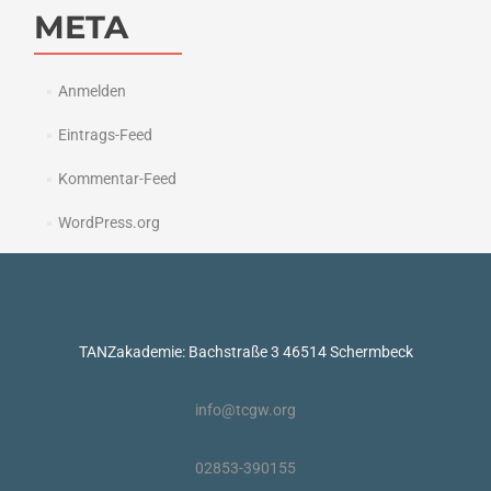
META
Anmelden
Eintrags-Feed
Kommentar-Feed
WordPress.org
TANZakademie: Bachstraße 3 46514 Schermbeck
info@tcgw.org
02853-390155