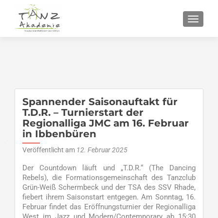
SCHALT
Spannender Saisonauftakt für
T.D.R. – Turnierstart der
Regionalliga JMC am 16. Februar
in Ibbenbüren
Veröffentlicht am
12. Februar 2025
Der Countdown läuft und „T.D.R.“ (The Dancing
Rebels), die Formationsgemeinschaft des Tanzclub
Grün-Weiß Schermbeck und der TSA des SSV Rhade,
fiebert ihrem Saisonstart entgegen. Am Sonntag, 16.
Februar findet das Eröffnungsturnier der Regionalliga
West im Jazz und Modern/Contemporary ab 15:30