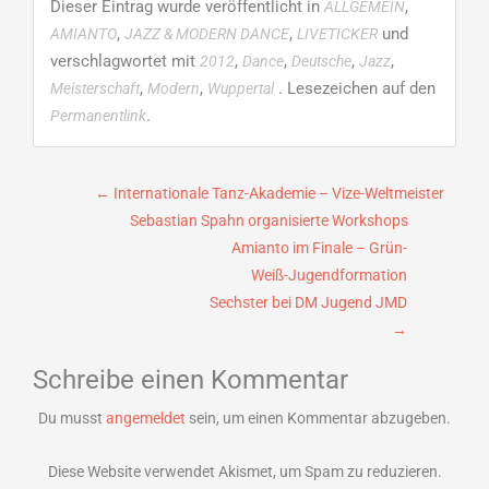
Dieser Eintrag wurde veröffentlicht in
,
ALLGEMEIN
,
,
und
AMIANTO
JAZZ & MODERN DANCE
LIVETICKER
verschlagwortet mit
,
,
,
,
2012
Dance
Deutsche
Jazz
,
,
. Lesezeichen auf den
Meisterschaft
Modern
Wuppertal
.
Permanentlink
Beitragsnavigation
←
Internationale Tanz-Akademie – Vize-Weltmeister
Sebastian Spahn organisierte Workshops
Amianto im Finale – Grün-
Weiß-Jugendformation
Sechster bei DM Jugend JMD
→
Schreibe einen Kommentar
Du musst
angemeldet
sein, um einen Kommentar abzugeben.
Diese Website verwendet Akismet, um Spam zu reduzieren.