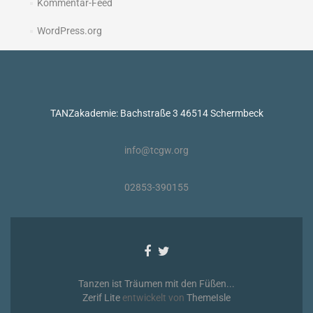
Kommentar-Feed
WordPress.org
TANZakademie: Bachstraße 3 46514 Schermbeck
info@tcgw.org
02853-390155
Facebook-
Twitter-
Link
Link
Tanzen ist Träumen mit den Füßen...
Zerif Lite
entwickelt von
ThemeIsle