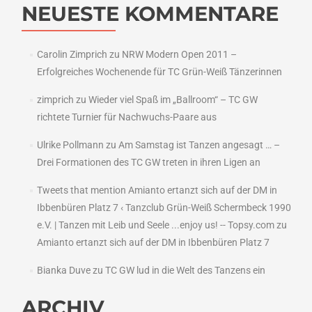
NEUESTE KOMMENTARE
Carolin Zimprich
zu
NRW Modern Open 2011 –
Erfolgreiches Wochenende für TC Grün-Weiß Tänzerinnen
zimprich
zu
Wieder viel Spaß im „Ballroom“ – TC GW
richtete Turnier für Nachwuchs-Paare aus
Ulrike Pollmann
zu
Am Samstag ist Tanzen angesagt … –
Drei Formationen des TC GW treten in ihren Ligen an
Tweets that mention Amianto ertanzt sich auf der DM in
Ibbenbüren Platz 7 ‹ Tanzclub Grün-Weiß Schermbeck 1990
e.V. | Tanzen mit Leib und Seele ...enjoy us! -- Topsy.com
zu
Amianto ertanzt sich auf der DM in Ibbenbüren Platz 7
Bianka Duve
zu
TC GW lud in die Welt des Tanzens ein
ARCHIV