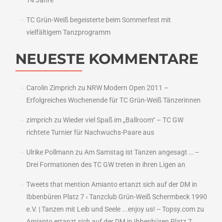
14 Jahre
TC Grün-Weiß begeisterte beim Sommerfest mit
vielfältigem Tanzprogramm
NEUESTE KOMMENTARE
Carolin Zimprich
zu
NRW Modern Open 2011 –
Erfolgreiches Wochenende für TC Grün-Weiß Tänzerinnen
zimprich
zu
Wieder viel Spaß im „Ballroom“ – TC GW
richtete Turnier für Nachwuchs-Paare aus
Ulrike Pollmann
zu
Am Samstag ist Tanzen angesagt … –
Drei Formationen des TC GW treten in ihren Ligen an
Tweets that mention Amianto ertanzt sich auf der DM in
Ibbenbüren Platz 7 ‹ Tanzclub Grün-Weiß Schermbeck 1990
e.V. | Tanzen mit Leib und Seele ...enjoy us! -- Topsy.com
zu
Amianto ertanzt sich auf der DM in Ibbenbüren Platz 7