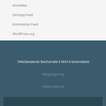
Anmelden
Eintrags-Feed
Kommentar-Feed
WordPress.org
TANZakademie: Bachstraße 3 46514 Schermbeck
info@tcgw.org
02853-390155