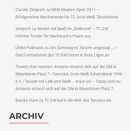
Carolin Zimprich
zu
NRW Modern Open 2011 –
Erfolgreiches Wochenende für TC Grün-Weiß Tänzerinnen
zimprich
zu
Wieder viel Spaß im „Ballroom“ – TC GW
richtete Turnier für Nachwuchs-Paare aus
Ulrike Pollmann
zu
Am Samstag ist Tanzen angesagt … –
Drei Formationen des TC GW treten in ihren Ligen an
Tweets that mention Amianto ertanzt sich auf der DM in
Ibbenbüren Platz 7 ‹ Tanzclub Grün-Weiß Schermbeck 1990
e.V. | Tanzen mit Leib und Seele ...enjoy us! -- Topsy.com
zu
Amianto ertanzt sich auf der DM in Ibbenbüren Platz 7
Bianka Duve
zu
TC GW lud in die Welt des Tanzens ein
ARCHIV