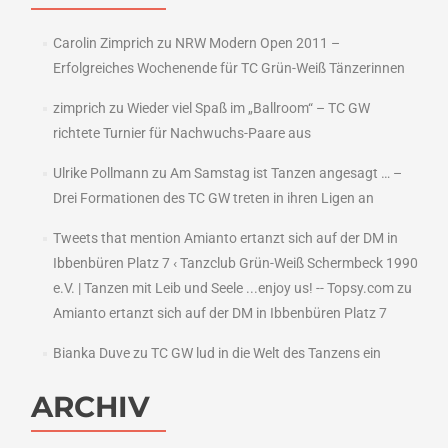
Carolin Zimprich
zu
NRW Modern Open 2011 –
Erfolgreiches Wochenende für TC Grün-Weiß Tänzerinnen
zimprich
zu
Wieder viel Spaß im „Ballroom“ – TC GW
richtete Turnier für Nachwuchs-Paare aus
Ulrike Pollmann
zu
Am Samstag ist Tanzen angesagt … –
Drei Formationen des TC GW treten in ihren Ligen an
Tweets that mention Amianto ertanzt sich auf der DM in
Ibbenbüren Platz 7 ‹ Tanzclub Grün-Weiß Schermbeck 1990
e.V. | Tanzen mit Leib und Seele ...enjoy us! -- Topsy.com
zu
Amianto ertanzt sich auf der DM in Ibbenbüren Platz 7
Bianka Duve
zu
TC GW lud in die Welt des Tanzens ein
ARCHIV