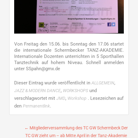
Von Freitag den 15.06. bis Sonntag den 17.06 startet
die internationale Schermbecker TANZ-AKADEMIE.
Internationale Dozenten unterrichten in 5 Sporthallen
Tanztechnik auf hohem Niveau. Schnell anmelden
unter SSpahn@gmx.de
Dieser Eintrag wurde veröffentlicht in
,
ALLGEMEIN
,
und
JAZZ & MODERN DANCE
WORKSHOPS
verschlagwortet mit
,
. Lesezeichen auf
JMD
Workshop
den
.
Permanentlink
Beitragsnavigation
←
Mitgliederversammlung des TC GW Schermbeck Der
TC GW zieht um – ab Mitte April in der Tanz-Akademie