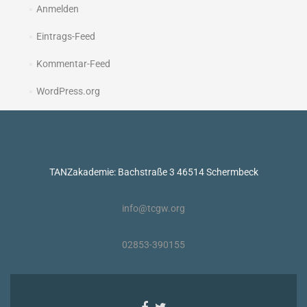
Anmelden
Eintrags-Feed
Kommentar-Feed
WordPress.org
TANZakademie: Bachstraße 3 46514 Schermbeck
info@tcgw.org
02853-390155
Facebook-
Twitter-