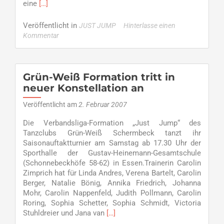
Read
eine
[…]
more
about
Veröffentlicht in
JUST JUMP
Hinterlasse einen
Gelungener
Kommentar
Saisonauftakt
–
Platz
Zwei
Grün-Weiß Formation tritt in
in
neuer Konstellation an
Essen
Veröffentlicht am
2. Februar 2007
Die Verbandsliga-Formation „Just Jump“ des
Tanzclubs Grün-Weiß Schermbeck tanzt ihr
Saisonauftaktturnier am Samstag ab 17.30 Uhr der
Sporthalle der Gustav-Heinemann-Gesamtschule
(Schonnebeckhöfe 58-62) in Essen.Trainerin Carolin
Zimprich hat für Linda Andres, Verena Bartelt, Carolin
Berger, Natalie Bönig, Annika Friedrich, Johanna
Mohr, Carolin Nappenfeld, Judith Pollmann, Carolin
Roring, Sophia Schetter, Sophia Schmidt, Victoria
Read
Stuhldreier und Jana van
[…]
more