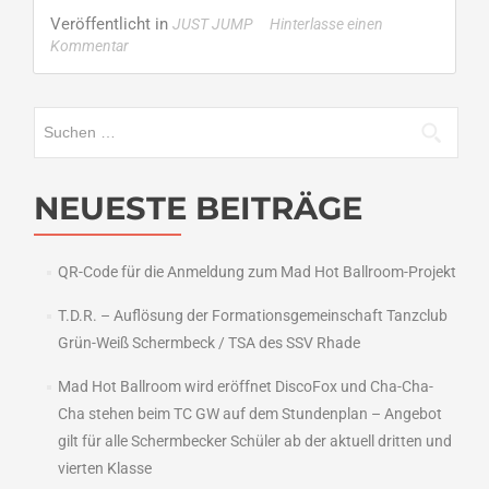
about
Veröffentlicht in
JUST JUMP
Hinterlasse einen
Grün-
Kommentar
Weiß
Formation
tritt
Suchen
in
nach:
neuer
Konstellation
an
NEUESTE BEITRÄGE
QR-Code für die Anmeldung zum Mad Hot Ballroom-Projekt
T.D.R. – Auflösung der Formationsgemeinschaft Tanzclub
Grün-Weiß Schermbeck / TSA des SSV Rhade
Mad Hot Ballroom wird eröffnet DiscoFox und Cha-Cha-
Cha stehen beim TC GW auf dem Stundenplan – Angebot
gilt für alle Schermbecker Schüler ab der aktuell dritten und
vierten Klasse