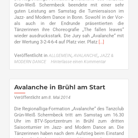
Grün-Weiß Schermbeck beendete mit einer sehr
guten Leistung am Samstag die Turniersaison im
Jazz- and Modern Dance in Bonn. Sowohl in der Vor-
als auch in der Endrunde präsentierten die
Tänzerinnen ihre Choreografie „The fallen leaves“
wieder ausdrucksstark. Die Jury sah „Avalanche“ mit
Read
der Wertung 3-2-4-6-4 auf Platz vier. Platz
[…]
more
about
Veröffentlicht in
,
,
ALLGEMEIN
AVALANCHE
JAZZ &
Avalanche
MODERN DANCE
Hinterlasse einen Kommentar
wirbelte
wieder
Avalanche in Brühl am Start
Veröffentlicht am
8. Mai 2014
Die Regionalliga-Formation „Avalanche“ des Tanzclub
Grün-Weiß Schermbeck tritt am Samstag um 16.30
Uhr im BTV-Sportzentrum in Brühl zum dritten
Saisonturnier im Jazz- and Modern Dance an. Die
Tänzerinnen haben nach dem Aufstieg beim Einstand