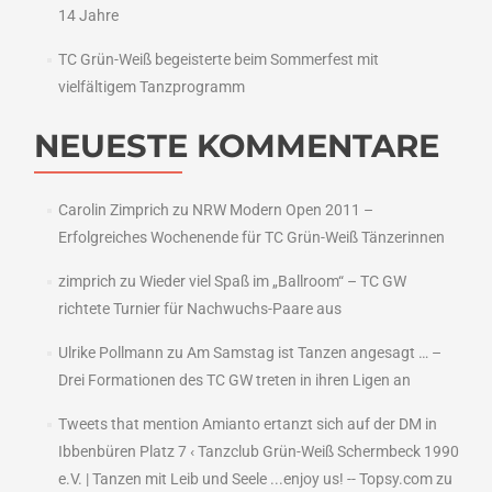
14 Jahre
TC Grün-Weiß begeisterte beim Sommerfest mit
vielfältigem Tanzprogramm
NEUESTE KOMMENTARE
Carolin Zimprich
zu
NRW Modern Open 2011 –
Erfolgreiches Wochenende für TC Grün-Weiß Tänzerinnen
zimprich
zu
Wieder viel Spaß im „Ballroom“ – TC GW
richtete Turnier für Nachwuchs-Paare aus
Ulrike Pollmann
zu
Am Samstag ist Tanzen angesagt … –
Drei Formationen des TC GW treten in ihren Ligen an
Tweets that mention Amianto ertanzt sich auf der DM in
Ibbenbüren Platz 7 ‹ Tanzclub Grün-Weiß Schermbeck 1990
e.V. | Tanzen mit Leib und Seele ...enjoy us! -- Topsy.com
zu