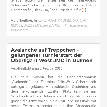
Straße legten die Tänzerinnen des Trainerduos
Sebastian Spahn und Fernando Dominguez mit ihrer
Read
Choreografie „Black Day“ den Grundstein für
[…]
more
about
Veröffentlicht in
,
,
AVALANCHE
CALIDEZ
DANCING
Platz
,
REBELS
JAZZ & MODERN DANCE
Hinterlasse einen
fünf
Kommentar
für
„Dancing
Rebels“
beim
Avalanche auf Treppchen –
Bundesliga-
gelungener Turnierstart der
Start,
Oberliga II West JMD in Dülmen
Platz
zwei
Veröffentlicht am
25. Februar 2013
für
"Calidez"
Die neue Saison hat die Oberligaformation
in
„Avalanche“ des Tanzclub Grün-Weiß Schermbeck
der
sehr gut eingeläutet. Mit strahlenden Gesichtern und
Kinderliga
dem hervorragenden zweiten Platz kam sie am
und
Sonntagabend aus Dülmen zurück. Ziemlich nervös
Platz
gingen die Tänzerinnen in die Vorrunde. Im Finale mit
vier
sechs Teams präsentierten sie ihre Choreografie