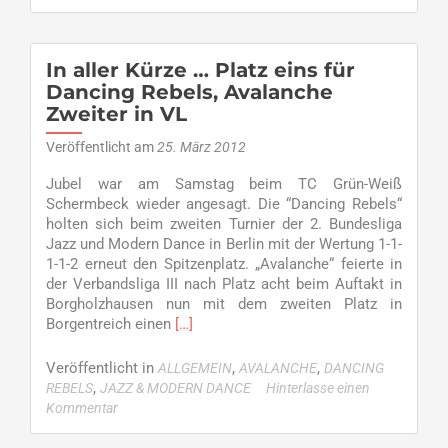
TC
GW
–
cocoonSWING
In aller Kürze … Platz eins für
Zweiter,
Dancing Rebels, Avalanche
Calidez
Zweiter in VL
Dritter
und
Veröffentlicht am
25. März 2012
Avalanche
Erster
Jubel war am Samstag beim TC Grün-Weiß
Schermbeck wieder angesagt. Die “Dancing Rebels“
holten sich beim zweiten Turnier der 2. Bundesliga
Jazz und Modern Dance in Berlin mit der Wertung 1-1-
1-1-2 erneut den Spitzenplatz. „Avalanche“ feierte in
der Verbandsliga III nach Platz acht beim Auftakt in
Borgholzhausen nun mit dem zweiten Platz in
Read
Borgentreich einen
[…]
more
about
Veröffentlicht in
,
,
ALLGEMEIN
AVALANCHE
DANCING
In
,
REBELS
JAZZ & MODERN DANCE
Hinterlasse einen
aller
Kommentar
Kürze
…