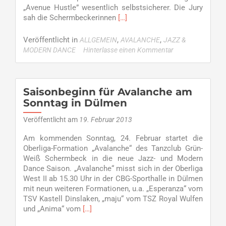
für
„Avenue Hustle” wesentlich selbstsicherer. Die Jury
"Avalanche"
Read
sah die Schermbeckerinnen
[…]
in
more
der
about
Veröffentlicht in
,
,
ALLGEMEIN
AVALANCHE
JAZZ &
Regionalliga
Avalanche
MODERN DANCE
Hinterlasse einen Kommentar
auf
Treppchen
–
gelungener
Saisonbeginn für Avalanche am
Turnierstart
Sonntag in Dülmen
der
Oberliga
Veröffentlicht am
19. Februar 2013
II
Am kommenden Sonntag, 24. Februar startet die
West
Oberliga-Formation „Avalanche“ des Tanzclub Grün-
JMD
Weiß Schermbeck in die neue Jazz- und Modern
in
Dance Saison. „Avalanche“ misst sich in der Oberliga
Dülmen
West II ab 15.30 Uhr in der CBG-Sporthalle in Dülmen
mit neun weiteren Formationen, u.a. „Esperanza“ vom
TSV Kastell Dinslaken, „maju“ vom TSZ Royal Wulfen
Read
und „Anima“ vom
[…]
more