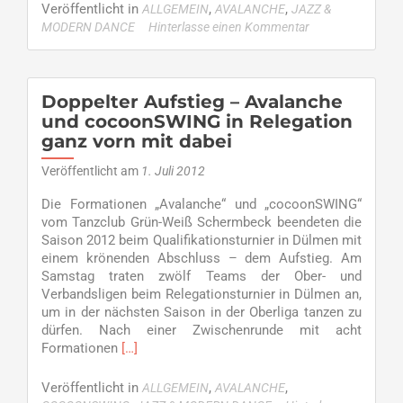
about
Veröffentlicht in
,
,
ALLGEMEIN
AVALANCHE
JAZZ &
Saisonbeginn
MODERN DANCE
Hinterlasse einen Kommentar
für
Avalanche
am
Sonntag
Doppelter Aufstieg – Avalanche
in
und cocoonSWING in Relegation
Dülmen
ganz vorn mit dabei
Veröffentlicht am
1. Juli 2012
Die Formationen „Avalanche“ und „cocoonSWING“
vom Tanzclub Grün-Weiß Schermbeck beendeten die
Saison 2012 beim Qualifikationsturnier in Dülmen mit
einem krönenden Abschluss – dem Aufstieg. Am
Samstag traten zwölf Teams der Ober- und
Verbandsligen beim Relegationsturnier in Dülmen an,
um in der nächsten Saison in der Oberliga tanzen zu
dürfen. Nach einer Zwischenrunde mit acht
Read
Formationen
[…]
more
about
Veröffentlicht in
,
,
ALLGEMEIN
AVALANCHE
Doppelter