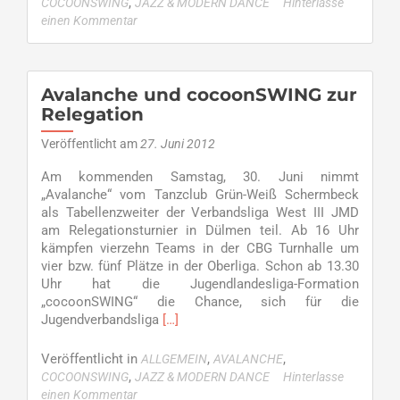
,
COCOONSWING
JAZZ & MODERN DANCE
Hinterlasse
Aufstieg
einen Kommentar
–
Avalanche
und
cocoonSWING
Avalanche und cocoonSWING zur
in
Relegation
Relegation
ganz
Veröffentlicht am
27. Juni 2012
vorn
Am kommenden Samstag, 30. Juni nimmt
mit
„Avalanche“ vom Tanzclub Grün-Weiß Schermbeck
dabei
als Tabellenzweiter der Verbandsliga West III JMD
am Relegationsturnier in Dülmen teil. Ab 16 Uhr
kämpfen vierzehn Teams in der CBG Turnhalle um
vier bzw. fünf Plätze in der Oberliga. Schon ab 13.30
Uhr hat die Jugendlandesliga-Formation
„cocoonSWING“ die Chance, sich für die
Read
Jugendverbandsliga
[…]
more
about
Veröffentlicht in
,
,
ALLGEMEIN
AVALANCHE
Avalanche
,
COCOONSWING
JAZZ & MODERN DANCE
Hinterlasse
und
einen Kommentar