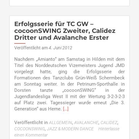
cocoonSWING
zur
Relegation
Erfolgsserie für TC GW –
cocoonSWING Zweiter, Calidez
Dritter und Avalanche Erster
Veröffentlicht am
4. Juni 2012
Nachdem „Amianto“ am Samstag in Hilden mit dem
Titel des Norddeutschen Vizemeisters Jugend JMD
vorgelegt hatte, ging die Erfolgsserie der
Formationen des Tanzclubs Grün-Weiß Schermbeck
am Sonntag weiter. In der Petrinum-Sporthalle in
Dorsten tanzte „cocoonSWING“ in der
Jugendlandesliga West II mit der Wertung 3-2-3-2-3
auf Platz zwei. Tagessieger wurde erneut „Die 3.
Read
Generation“ aus Herne.
[…]
more
about
Veröffentlicht in
,
,
,
ALLGEMEIN
AVALANCHE
CALIDEZ
Erfolgsserie
,
COCOONSWING
JAZZ & MODERN DANCE
Hinterlasse
für
einen Kommentar