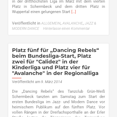
in der dritthöchsten Liga im März mit dem vierten
Platz in Schermbeck und dem dritten Platz in
Read
Wuppertal einen gelungenen Start
[…]
more
about
Veröffentlicht in
,
,
ALLGEMEIN
AVALANCHE
JAZZ &
Avalanche
MODERN DANCE
Hinterlasse einen Kommentar
in
Brühl
am
Start
Platz fünf für „Dancing Rebels“
beim Bundesliga-Start, Platz
zwei für "Calidez" in der
Kinderliga und Platz vier für
"Avalanche" in der Regionalliga
Veröffentlicht am
9. März 2014
Die „Dancing Rebels“ des Tanzclub Grün-Weiß
Schermbeck tanzten am Samstag zum Start der
ersten Bundesliga im Jazz- und Modern Dance vor
heimischem Publikum auf den fünften Platz. Vor
vollen Rängen in der Dreifachsporthalle an der Erler