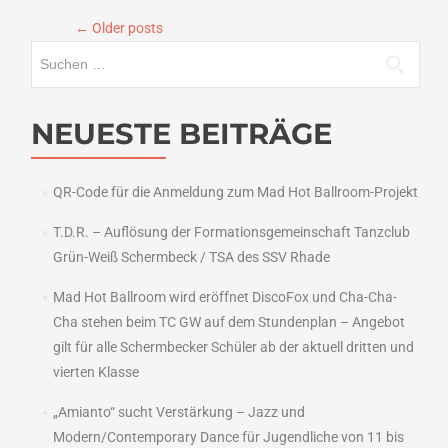
Platz
←
Older posts
eins
Suchen
für
Dancing
nach:
Rebels,
Avalanche
NEUESTE BEITRÄGE
Zweiter
in
VL
QR-Code für die Anmeldung zum Mad Hot Ballroom-Projekt
T.D.R. – Auflösung der Formationsgemeinschaft Tanzclub
Grün-Weiß Schermbeck / TSA des SSV Rhade
Mad Hot Ballroom wird eröffnet DiscoFox und Cha-Cha-
Cha stehen beim TC GW auf dem Stundenplan – Angebot
gilt für alle Schermbecker Schüler ab der aktuell dritten und
vierten Klasse
„Amianto“ sucht Verstärkung – Jazz und
Modern/Contemporary Dance für Jugendliche von 11 bis