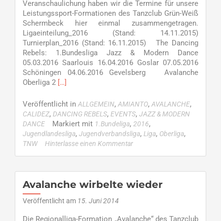
Veranschaulichung haben wir die Termine für unsere
Leistungssport-Formationen des Tanzclub Grün-Weiß
Schermbeck hier einmal zusammengetragen.
Ligaeinteilung_2016 (Stand: 14.11.2015)
Turnierplan_2016 (Stand: 16.11.2015) The Dancing
Rebels: 1.Bundesliga Jazz & Modern Dance
05.03.2016 Saarlouis 16.04.2016 Goslar 07.05.2016
Schöningen 04.06.2016 Gevelsberg Avalanche
Read
Oberliga 2
[…]
more
about
Veröffentlicht in
,
,
,
ALLGEMEIN
AMIANTO
AVALANCHE
Termine
,
,
,
CALIDEZ
DANCING REBELS
EVENTS
JAZZ & MODERN
der
Markiert mit
,
,
DANCE
1.Bundeliga
2016
JMD
,
,
,
,
Jugendlandesliga
Jugendverbandsliga
Liga
Oberliga
Saison
TNW
Hinterlasse einen Kommentar
2016
veröffentlicht
Avalanche wirbelte wieder
Veröffentlicht am
15. Juni 2014
Die Regionalliga-Formation „Avalanche“ des Tanzclub