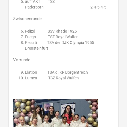
aufTAKT TSZ
Paderborn 2-4-5-4-5
Zwischenrunde
Felizé SSV Rhade 1925
Fuego TSZ Royal Wulfen
Plesati TSA der DJK Olympia 1955
Drensteinfurt
Vorrunde
Elation TSA d. KF Borgentreich
Lumea TSZ Royal Wulfen