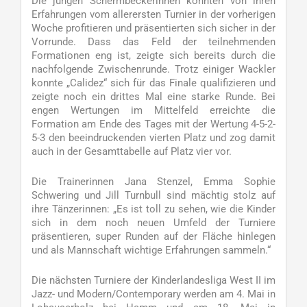
Die jungen Schermbeckerinnen konnten von ihren
Erfahrungen vom allerersten Turnier in der vorherigen
Woche profitieren und präsentierten sich sicher in der
Vorrunde. Dass das Feld der teilnehmenden
Formationen eng ist, zeigte sich bereits durch die
nachfolgende Zwischenrunde. Trotz einiger Wackler
konnte „Calidez“ sich für das Finale qualifizieren und
zeigte noch ein drittes Mal eine starke Runde. Bei
engen Wertungen im Mittelfeld erreichte die
Formation am Ende des Tages mit der Wertung 4-5-2-
5-3 den beeindruckenden vierten Platz und zog damit
auch in der Gesamttabelle auf Platz vier vor.
Die Trainerinnen Jana Stenzel, Emma Sophie
Schwering und Jill Turnbull sind mächtig stolz auf
ihre Tänzerinnen: „Es ist toll zu sehen, wie die Kinder
sich in dem noch neuen Umfeld der Turniere
präsentieren, super Runden auf der Fläche hinlegen
und als Mannschaft wichtige Erfahrungen sammeln.“
Die nächsten Turniere der Kinderlandesliga West II im
Jazz- und Modern/Contemporary werden am 4. Mai in