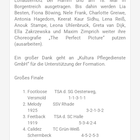
Lohauserholz bei Hamm und am 18. Mai in
Borgentreich ausgetragen. Bis dahin werden Lia
Besten, Fiona Böwing, Nele Frank, Charlotte Greiwe,
Antonia Hagedorn, Keerat Kaur Sidhu, Lena Reiß,
Anouk Stampe, Leona Uhlenbruck, Greta van Dijk,
Ella Zakrzewska und Maxim Zimprich weiter ihre
Choreografie „The Perfect Picture“ putzen
(ausarbeiten).
Ein großer Dank geht an „Kultura Pflegedienste
GmbH“ für die Unterstützung der Formation.
Großes Finale
Footloose TSA d. SG Oesterweg,
Versmold 1-1-3-1-1
Melody SSV Rhade
1925 3-2-1-3-2
Feetback TSA d. SC Halle
1919 5-3-4-2-4
Calidez TC Grün-Weiß
Schermbeck 4-5-2-5-3