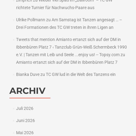
zimprich
zu
Wieder viel Spaß im „Ballroom“ – TC GW
richtete Turnier für Nachwuchs-Paare aus
Ulrike Pollmann
zu
Am Samstag ist Tanzen angesagt … –
Drei Formationen des TC GW treten in ihren Ligen an
Tweets that mention Amianto ertanzt sich auf der DM in
Ibbenbüren Platz 7 ‹ Tanzclub Grün-Weiß Schermbeck 1990
e.V. | Tanzen mit Leib und Seele ...enjoy us! -- Topsy.com
zu
Amianto ertanzt sich auf der DM in Ibbenbüren Platz 7
Bianka Duve
zu
TC GW lud in die Welt des Tanzens ein
ARCHIV
Juli 2026
Juni 2026
Mai 2026