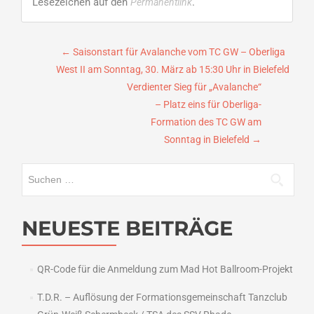
Lesezeichen auf den
.
Permanentlink
Beitragsnavigation
←
Saisonstart für Avalanche vom TC GW – Oberliga
West II am Sonntag, 30. März ab 15:30 Uhr in Bielefeld
Verdienter Sieg für „Avalanche“
– Platz eins für Oberliga-
Formation des TC GW am
Sonntag in Bielefeld
→
Suchen
nach:
NEUESTE BEITRÄGE
QR-Code für die Anmeldung zum Mad Hot Ballroom-Projekt
T.D.R. – Auflösung der Formationsgemeinschaft Tanzclub