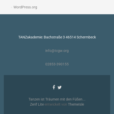
WordPress.org
TANZakademie: Bachstraße 3 46514 Schermbeck
info@tcgw.org
02853-390155
Facebook-
Twitter-
Link
Link
Tanzen ist Träumen mit den Füßen...
Zerif Lite
entwickelt von
ThemeIsle