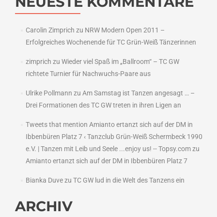
NEUESTE KOMMENTARE
Carolin Zimprich
zu
NRW Modern Open 2011 –
Erfolgreiches Wochenende für TC Grün-Weiß Tänzerinnen
zimprich
zu
Wieder viel Spaß im „Ballroom“ – TC GW
richtete Turnier für Nachwuchs-Paare aus
Ulrike Pollmann
zu
Am Samstag ist Tanzen angesagt … –
Drei Formationen des TC GW treten in ihren Ligen an
Tweets that mention Amianto ertanzt sich auf der DM in
Ibbenbüren Platz 7 ‹ Tanzclub Grün-Weiß Schermbeck 1990
e.V. | Tanzen mit Leib und Seele ...enjoy us! -- Topsy.com
zu
Amianto ertanzt sich auf der DM in Ibbenbüren Platz 7
Bianka Duve
zu
TC GW lud in die Welt des Tanzens ein
ARCHIV