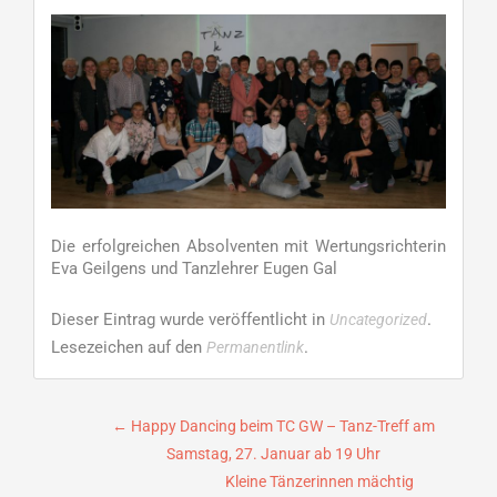
Die erfolgreichen Absolventen mit Wertungsrichterin
Eva Geilgens und Tanzlehrer Eugen Gal
Dieser Eintrag wurde veröffentlicht in
.
Uncategorized
Lesezeichen auf den
.
Permanentlink
Beitragsnavigation
←
Happy Dancing beim TC GW – Tanz-Treff am
Samstag, 27. Januar ab 19 Uhr
Kleine Tänzerinnen mächtig