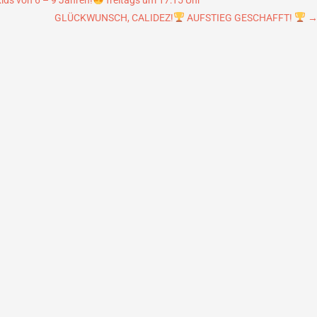
ids von 6 – 9 Jahren!
freitags um 17:15 Uhr
GLÜCKWUNSCH, CALIDEZ!
AUFSTIEG GESCHAFFT!