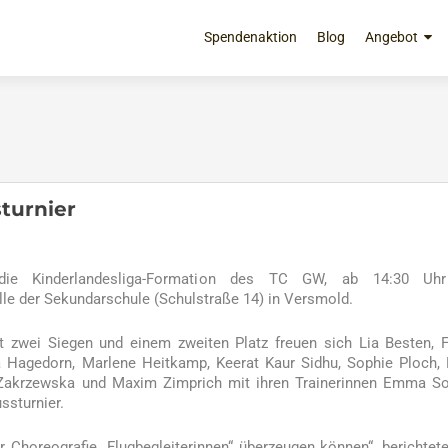
Zum
Inhalt
Spendenaktion
Blog
Angebot
springen
turnier
die Kinderlandesliga-Formation des TC GW, ab 14:30 Uhr
lle der Sekundarschule (Schulstraße 14) in Versmold.
it zwei Siegen und einem zweiten Platz freuen sich Lia Besten, 
a Hagedorn, Marlene Heitkamp, Keerat Kaur Sidhu, Sophie Ploch,
 Zakrzewska und Maxim Zimprich mit ihren Trainerinnen Emma S
ssturnier.
r Choreografie „Flugbegleiterinnen“ überzeugen können“, berichtet