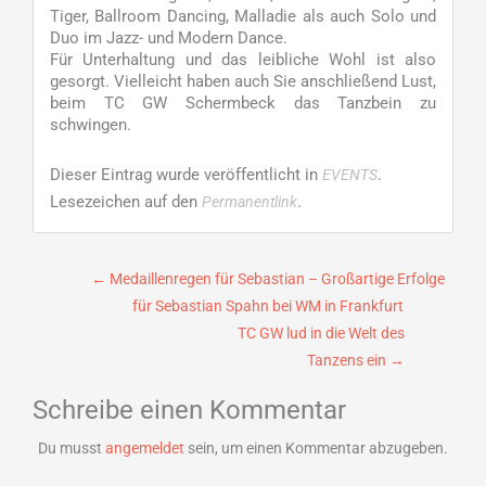
Tiger, Ballroom Dancing, Malladie als auch Solo und
Duo im Jazz- und Modern Dance.
Für Unterhaltung und das leibliche Wohl ist also
gesorgt. Vielleicht haben auch Sie anschließend Lust,
beim TC GW Schermbeck das Tanzbein zu
schwingen.
Dieser Eintrag wurde veröffentlicht in
.
EVENTS
Lesezeichen auf den
.
Permanentlink
Beitragsnavigation
←
Medaillenregen für Sebastian – Großartige Erfolge
für Sebastian Spahn bei WM in Frankfurt
TC GW lud in die Welt des
Tanzens ein
→
Schreibe einen Kommentar
Du musst
angemeldet
sein, um einen Kommentar abzugeben.