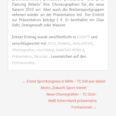
Dancing Rebels“ ihre Choreographien für die neue
Saison 2010 vor. Aber auch die Breitensportgruppen
nehmen wieder an der Präsentation teil. Der Eintritt
zur Präsentation beträgt 2 €. Er beinhaltet ein Glas
Sekt, Orangensaft oder Wasser.
Dieser Eintrag wurde veröffentlicht in
und
EVENTS
verschlagwortet mit
,
,
,
2010
Amianto
AVALANCHE
,
,
,
Choreografien
coonSwing
DANCING REBELS
,
. Lesezeichen auf den
Präsentation
Tanzclub
.
Permanentlink
Beitragsnavigation
←
Erster Sportkongress in NRW – TC GW war dabei!
Motto „Zukunft.Sport.Verein“
Neue Choreografien – TC Grün-
Weiß Schermbeck präsentierte
Formationen
→