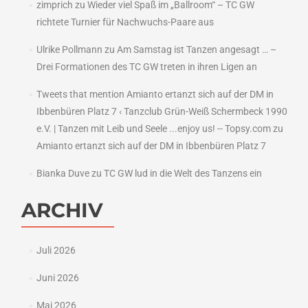
zimprich
zu
Wieder viel Spaß im „Ballroom“ – TC GW
richtete Turnier für Nachwuchs-Paare aus
Ulrike Pollmann
zu
Am Samstag ist Tanzen angesagt … –
Drei Formationen des TC GW treten in ihren Ligen an
Tweets that mention Amianto ertanzt sich auf der DM in
Ibbenbüren Platz 7 ‹ Tanzclub Grün-Weiß Schermbeck 1990
e.V. | Tanzen mit Leib und Seele ...enjoy us! -- Topsy.com
zu
Amianto ertanzt sich auf der DM in Ibbenbüren Platz 7
Bianka Duve
zu
TC GW lud in die Welt des Tanzens ein
ARCHIV
Juli 2026
Juni 2026
Mai 2026