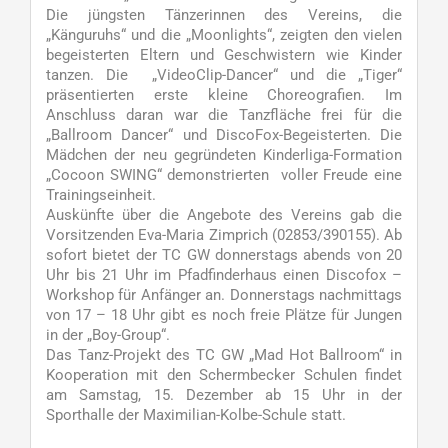
Die jüngsten Tänzerinnen des Vereins, die
„Känguruhs“ und die „Moonlights“, zeigten den vielen
begeisterten Eltern und Geschwistern wie Kinder
tanzen. Die „VideoClip-Dancer“ und die „Tiger“
präsentierten erste kleine Choreografien. Im
Anschluss daran war die Tanzfläche frei für die
„Ballroom Dancer“ und DiscoFox-Begeisterten. Die
Mädchen der neu gegründeten Kinderliga-Formation
„Cocoon SWING“ demonstrierten voller Freude eine
Trainingseinheit.
Auskünfte über die Angebote des Vereins gab die
Vorsitzenden Eva-Maria Zimprich (02853/390155). Ab
sofort bietet der TC GW donnerstags abends von 20
Uhr bis 21 Uhr im Pfadfinderhaus einen Discofox –
Workshop für Anfänger an. Donnerstags nachmittags
von 17 – 18 Uhr gibt es noch freie Plätze für Jungen
in der „Boy-Group“.
Das Tanz-Projekt des TC GW „Mad Hot Ballroom“ in
Kooperation mit den Schermbecker Schulen findet
am Samstag, 15. Dezember ab 15 Uhr in der
Sporthalle der Maximilian-Kolbe-Schule statt.