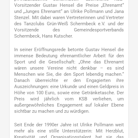
Vorsitzender Gustav Hensel die Preise „Ehrenamt“
und „Junges Ehrenamt“ an Ulrike Pollmann und Jana
Stenzel. Mit dabei waren Vertreterinnen und Vertreter
des Tanzclubs Grün-Weiß Schermbeck e.V. und der
Vorsitzende des Gemeindesportverbands
Schermbeck, Hans Kutscher.
In seiner Eröffnungsrede betonte Gustav Hensel die
immense Bedeutung ehrenamtlicher Arbeit für den
Sport und die Gesellschaft: „Ohne das Ehrenamt
wären unsere Vereine nicht denkbar – es sind
Menschen wie Sie, die den Sport lebendig machen.“
Danach überreichte er den Engagierten ihre
Auszeichnungen: eine Urkunde und einen Geldpreis in
Höhe von 100 Euro, sowie eine Getränketasche. Der
Preis wird jährlich vom KSB verliehen, um
außergewöhnliches Engagement auf lokaler Ebene
sichtbar zu machen und zu würdigen.
Seit Ende der 1990er Jahre ist Ulrike Pollmann weit
mehr als eine stille Unterstützerin: Mit Herzblut,
Kreativität und Organisationstalent hat sie das