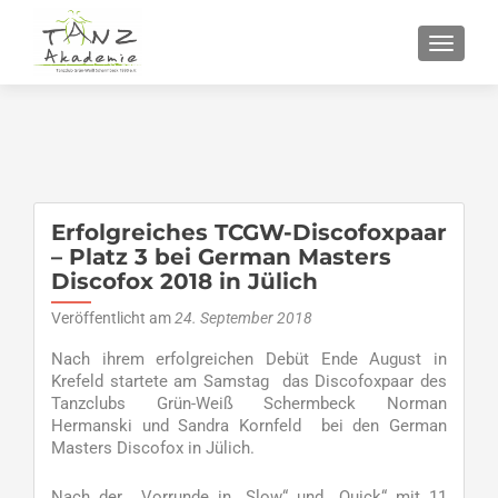
SCHALT
Erfolgreiches TCGW-Discofoxpaar
– Platz 3 bei German Masters
Discofox 2018 in Jülich
Veröffentlicht am
24. September 2018
Nach ihrem erfolgreichen Debüt Ende August in
Krefeld startete am Samstag das Discofoxpaar des
Tanzclubs Grün-Weiß Schermbeck Norman
Hermanski und Sandra Kornfeld bei den German
Masters Discofox in Jülich.
Nach der Vorrunde in „Slow“ und „Quick“ mit 11