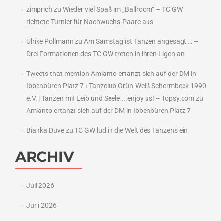
zimprich
zu
Wieder viel Spaß im „Ballroom“ – TC GW
richtete Turnier für Nachwuchs-Paare aus
Ulrike Pollmann
zu
Am Samstag ist Tanzen angesagt … –
Drei Formationen des TC GW treten in ihren Ligen an
Tweets that mention Amianto ertanzt sich auf der DM in
Ibbenbüren Platz 7 ‹ Tanzclub Grün-Weiß Schermbeck 1990
e.V. | Tanzen mit Leib und Seele ...enjoy us! -- Topsy.com
zu
Amianto ertanzt sich auf der DM in Ibbenbüren Platz 7
Bianka Duve
zu
TC GW lud in die Welt des Tanzens ein
ARCHIV
Juli 2026
Juni 2026