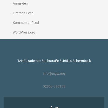
Anmelden
Eintrags-Feed
Kommentar-Feed
WordPress.org
TANZakademie: Bachstraße 3 46514 Schermbeck
info@tcgw.org
02853-390155
Facebook-
Twitter-