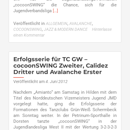
„cocoonSWING“ die Chance, sich für die
Read
Jugendverbandsliga
[…]
more
about
Veröffentlicht in
,
,
ALLGEMEIN
AVALANCHE
Avalanche
,
COCOONSWING
JAZZ & MODERN DANCE
Hinterlasse
und
einen Kommentar
cocoonSWING
zur
Relegation
Erfolgsserie für TC GW –
cocoonSWING Zweiter, Calidez
Dritter und Avalanche Erster
Veröffentlicht am
4. Juni 2012
Nachdem „Amianto“ am Samstag in Hilden mit dem
Titel des Norddeutschen Vizemeisters Jugend JMD
vorgelegt hatte, ging die Erfolgsserie der
Formationen des Tanzclubs Grün-Weiß Schermbeck
am Sonntag weiter. In der Petrinum-Sporthalle in
Dorsten tanzte „cocoonSWING“ in der
Jugendlandesliga West II mit der Wertung 3-2-3-2-3