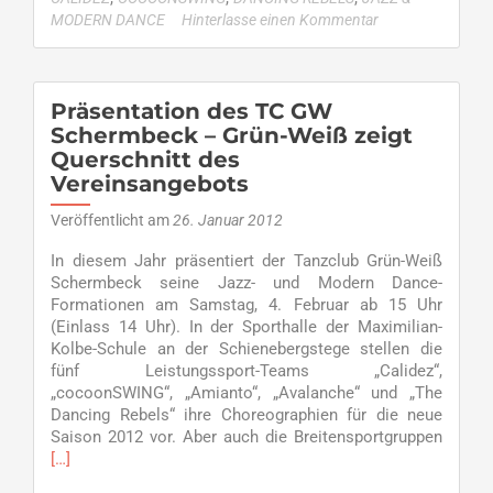
Choreograf
MODERN DANCE
Hinterlasse einen Kommentar
–
TC
Grün-
Weiß
Präsentation des TC GW
Schermbe
Schermbeck – Grün-Weiß zeigt
präsentier
Querschnitt des
Formation
Vereinsangebots
Veröffentlicht am
26. Januar 2012
In diesem Jahr präsentiert der Tanzclub Grün-Weiß
Schermbeck seine Jazz- und Modern Dance-
Formationen am Samstag, 4. Februar ab 15 Uhr
(Einlass 14 Uhr). In der Sporthalle der Maximilian-
Kolbe-Schule an der Schienebergstege stellen die
fünf Leistungssport-Teams „Calidez“,
„cocoonSWING“, „Amianto“, „Avalanche“ und „The
Dancing Rebels“ ihre Choreographien für die neue
Read
Saison 2012 vor. Aber auch die Breitensportgruppen
more
[…]
about