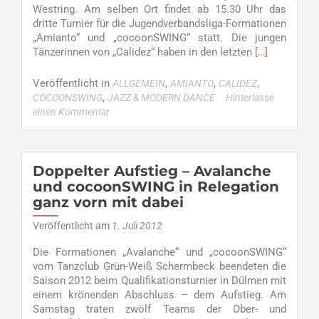
Westring. Am selben Ort findet ab 15.30 Uhr das
dritte Turnier für die Jugendverbandsliga-Formationen
„Amianto“ und „cocoonSWING“ statt. Die jungen
Read
Tänzerinnen von „Calidez“ haben in den letzten
[…]
more
about
Veröffentlicht in
,
,
,
ALLGEMEIN
AMIANTO
CALIDEZ
Starke
,
COCOONSWING
JAZZ & MODERN DANCE
Hinterlasse
Jugend
einen Kommentar
des
TC
GW
–
Doppelter Aufstieg – Avalanche
Grün-
und cocoonSWING in Relegation
Weiß
ganz vorn mit dabei
Formationen
tanzen
Veröffentlicht am
1. Juli 2012
am
Sonntag
Die Formationen „Avalanche“ und „cocoonSWING“
in
vom Tanzclub Grün-Weiß Schermbeck beendeten die
Herne
Saison 2012 beim Qualifikationsturnier in Dülmen mit
einem krönenden Abschluss – dem Aufstieg. Am
Samstag traten zwölf Teams der Ober- und