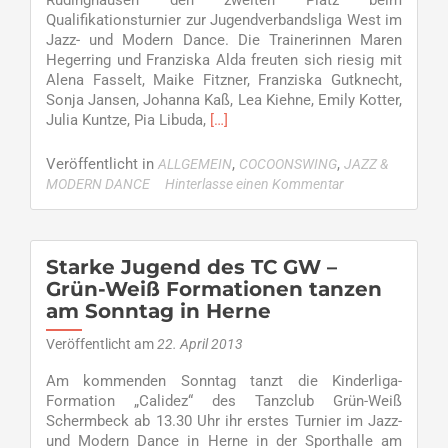
Rüdinghausen den zweiten Platz beim
Qualifikationsturnier zur Jugendverbandsliga West im
Jazz- und Modern Dance. Die Trainerinnen Maren
Hegerring und Franziska Alda freuten sich riesig mit
Alena Fasselt, Maike Fitzner, Franziska Gutknecht,
Sonja Jansen, Johanna Kaß, Lea Kiehne, Emily Kotter,
Read
Julia Kuntze, Pia Libuda,
[…]
more
about
Veröffentlicht in
,
,
ALLGEMEIN
COCOONSWING
JAZZ &
Klassenerhalt
MODERN DANCE
Hinterlasse einen Kommentar
für
cocoonSWING
Starke Jugend des TC GW –
Grün-Weiß Formationen tanzen
am Sonntag in Herne
Veröffentlicht am
22. April 2013
Am kommenden Sonntag tanzt die Kinderliga-
Formation „Calidez“ des Tanzclub Grün-Weiß
Schermbeck ab 13.30 Uhr ihr erstes Turnier im Jazz-
und Modern Dance in Herne in der Sporthalle am