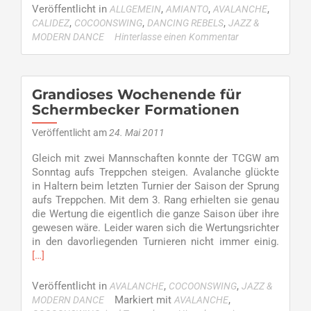
Präsen
Veröffentlicht in
,
,
,
ALLGEMEIN
AMIANTO
AVALANCHE
des
,
,
,
CALIDEZ
COCOONSWING
DANCING REBELS
JAZZ &
TC
MODERN DANCE
Hinterlasse einen Kommentar
GW
Scher
–
Grün-
Grandioses Wochenende für
Weiß
Schermbecker Formationen
zeigt
Quersc
Veröffentlicht am
24. Mai 2011
des
Gleich mit zwei Mannschaften konnte der TCGW am
Verein
Sonntag aufs Treppchen steigen. Avalanche glückte
in Haltern beim letzten Turnier der Saison der Sprung
aufs Treppchen. Mit dem 3. Rang erhielten sie genau
die Wertung die eigentlich die ganze Saison über ihre
gewesen wäre. Leider waren sich die Wertungsrichter
Read
in den davorliegenden Turnieren nicht immer einig.
more
[…]
about
Grandi
Veröffentlicht in
,
,
AVALANCHE
COCOONSWING
JAZZ &
Woche
Markiert mit
,
MODERN DANCE
AVALANCHE
für