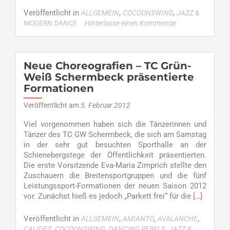
more
about
Veröffentlicht in
,
,
ALLGEMEIN
COCOONSWING
JAZZ &
cocoonSWING
MODERN DANCE
Hinterlasse einen Kommentar
fiebert
Saison
entgegen
Neue Choreografien – TC Grün-
Weiß Schermbeck präsentierte
Formationen
Veröffentlicht am
5. Februar 2012
Viel vorgenommen haben sich die Tänzerinnen und
Tänzer des TC GW Schermbeck, die sich am Samstag
in der sehr gut besuchten Sporthalle an der
Schienebergstege der Öffentlichkeit präsentierten.
Die erste Vorsitzende Eva-Maria Zimprich stellte den
Zuschauern die Breitensportgruppen und die fünf
Leistungssport-Formationen der neuen Saison 2012
Read
vor. Zunächst hieß es jedoch „Parkett frei“ für die
[…]
more
about
Veröffentlicht in
,
,
,
ALLGEMEIN
AMIANTO
AVALANCHE
Neue
,
,
,
CALIDEZ
COCOONSWING
DANCING REBELS
JAZZ &