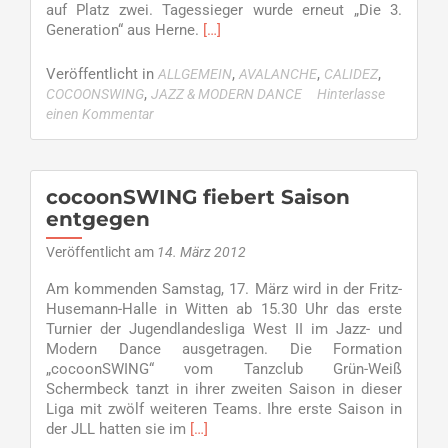
auf Platz zwei. Tagessieger wurde erneut „Die 3.
Read
Generation“ aus Herne.
[…]
more
about
Veröffentlicht in
,
,
,
ALLGEMEIN
AVALANCHE
CALIDEZ
Erfolgsserie
,
COCOONSWING
JAZZ & MODERN DANCE
Hinterlasse
für
einen Kommentar
TC
GW
–
cocoonSWING
cocoonSWING fiebert Saison
Zweiter,
entgegen
Calidez
Dritter
Veröffentlicht am
14. März 2012
und
Am kommenden Samstag, 17. März wird in der Fritz-
Avalanche
Husemann-Halle in Witten ab 15.30 Uhr das erste
Erster
Turnier der Jugendlandesliga West II im Jazz- und
Modern Dance ausgetragen. Die Formation
„cocoonSWING“ vom Tanzclub Grün-Weiß
Schermbeck tanzt in ihrer zweiten Saison in dieser
Liga mit zwölf weiteren Teams. Ihre erste Saison in
Read
der JLL hatten sie im
[…]