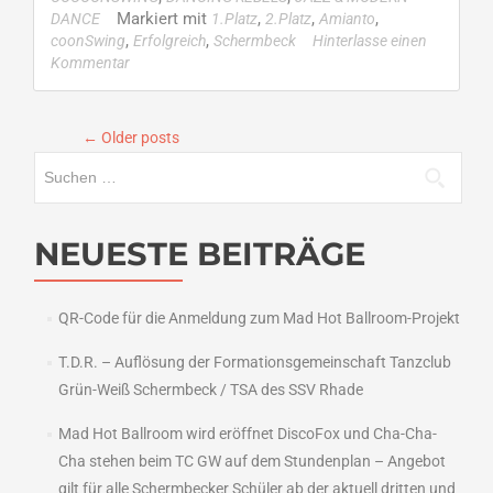
Turnier-
Markiert mit
,
,
,
DANCE
1.Platz
2.Platz
Amianto
Sonntag
,
,
coonSwing
Erfolgreich
Schermbeck
Hinterlasse einen
–
Kommentar
TC
GW
Jugendformationen
←
Older posts
ertanzten
Suchen
Pokale
nach:
NEUESTE BEITRÄGE
QR-Code für die Anmeldung zum Mad Hot Ballroom-Projekt
T.D.R. – Auflösung der Formationsgemeinschaft Tanzclub
Grün-Weiß Schermbeck / TSA des SSV Rhade
Mad Hot Ballroom wird eröffnet DiscoFox und Cha-Cha-
Cha stehen beim TC GW auf dem Stundenplan – Angebot
gilt für alle Schermbecker Schüler ab der aktuell dritten und