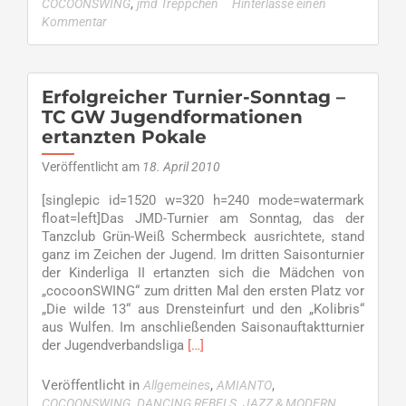
,
COCOONSWING
jmd Treppchen
Hinterlasse einen
Scher
Kommentar
Format
Erfolgreicher Turnier-Sonntag –
TC GW Jugendformationen
ertanzten Pokale
Veröffentlicht am
18. April 2010
[singlepic id=1520 w=320 h=240 mode=watermark
float=left]Das JMD-Turnier am Sonntag, das der
Tanzclub Grün-Weiß Schermbeck ausrichtete, stand
ganz im Zeichen der Jugend. Im dritten Saisonturnier
der Kinderliga II ertanzten sich die Mädchen von
„cocoonSWING“ zum dritten Mal den ersten Platz vor
„Die wilde 13“ aus Drensteinfurt und den „Kolibris“
aus Wulfen. Im anschließenden Saisonauftaktturnier
Read
der Jugendverbandsliga
[…]
more
about
Veröffentlicht in
,
,
Allgemeines
AMIANTO
Erfolgreicher
,
,
COCOONSWING
DANCING REBELS
JAZZ & MODERN