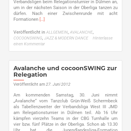
Verbandsligen beim Relegationsturnier in Dülmen an,
um in der nächsten Saison in der Oberliga tanzen zu
dürfen. Nach einer Zwischenrunde mit acht
Read
Formationen
[…]
more
about
Veröffentlicht in
,
,
ALLGEMEIN
AVALANCHE
Doppelter
,
COCOONSWING
JAZZ & MODERN DANCE
Hinterlasse
Aufstieg
einen Kommentar
–
Avalanche
und
cocoonSWING
Avalanche und cocoonSWING zur
in
Relegation
Relegation
ganz
Veröffentlicht am
27. Juni 2012
vorn
Am kommenden Samstag, 30. Juni nimmt
mit
„Avalanche“ vom Tanzclub Grün-Weiß Schermbeck
dabei
als Tabellenzweiter der Verbandsliga West III JMD
am Relegationsturnier in Dülmen teil. Ab 16 Uhr
kämpfen vierzehn Teams in der CBG Turnhalle um
vier bzw. fünf Plätze in der Oberliga. Schon ab 13.30
Uhr hat die Jugendlandesliga-Formation