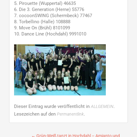
5. Pirouette (Wuppertal) 46635
6. Die 3. Generation (Herne) 55776
7. cocoonSWING (Schermbeck) 77467
8. Torbellino (Halle) 108888
9. Move On (Brühl) 8101099
10. Dance Line (Hochdahl) 9991010
Dieser Eintrag wurde veröffentlicht in
.
ALLGEMEIN
Lesezeichen auf den
.
Permanentlink
←
Grün-Weiß tanzt in Hochdahl – Amianto und