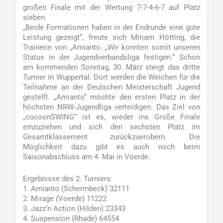
großen Finale mit der Wertung 7-7-4-6-7 auf Platz
sieben.
„Beide Formationen haben in der Endrunde eine gute
Leistung gezeigt“, freute sich Miriam Hötting, die
Trainerin von „Amianto. „Wir konnten somit unseren
Status in der Jugendverbandsliga festigen.“ Schon
am kommenden Sonntag, 30. März steigt das dritte
Turnier in Wuppertal. Dort werden die Weichen für die
Teilnahme an der Deutschen Meisterschaft Jugend
gestellt. „Amianto“ möchte den ersten Platz in der
höchsten NRW-Jugendliga verteidigen. Das Ziel von
„cocoonSWING“ ist es, wieder ins Große Finale
einzuziehen und sich den sechsten Platz im
Gesamtklassement zurückzuerobern. Die
Möglichkeit dazu gibt es auch noch beim
Saisonabschluss am 4. Mai in Voerde.
Ergebnisse des 2. Turniers:
1. Amianto (Schermbeck) 32111
2. Mirage (Voerde) 11222
3. Jazz’n Action (Hilden) 23343
4. Suspension (Rhade) 64554