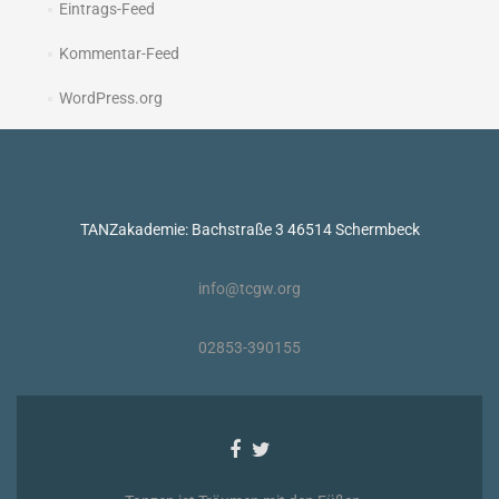
Eintrags-Feed
Kommentar-Feed
WordPress.org
TANZakademie: Bachstraße 3 46514 Schermbeck
info@tcgw.org
02853-390155
Facebook-
Twitter-
Link
Link