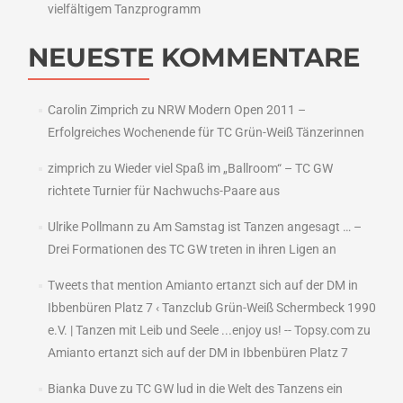
vielfältigem Tanzprogramm
NEUESTE KOMMENTARE
Carolin Zimprich
zu
NRW Modern Open 2011 –
Erfolgreiches Wochenende für TC Grün-Weiß Tänzerinnen
zimprich
zu
Wieder viel Spaß im „Ballroom“ – TC GW
richtete Turnier für Nachwuchs-Paare aus
Ulrike Pollmann
zu
Am Samstag ist Tanzen angesagt … –
Drei Formationen des TC GW treten in ihren Ligen an
Tweets that mention Amianto ertanzt sich auf der DM in
Ibbenbüren Platz 7 ‹ Tanzclub Grün-Weiß Schermbeck 1990
e.V. | Tanzen mit Leib und Seele ...enjoy us! -- Topsy.com
zu
Amianto ertanzt sich auf der DM in Ibbenbüren Platz 7
Bianka Duve
zu
TC GW lud in die Welt des Tanzens ein