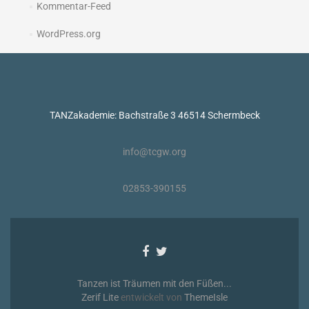
Kommentar-Feed
WordPress.org
TANZakademie: Bachstraße 3 46514 Schermbeck
info@tcgw.org
02853-390155
Facebook-
Twitter-
Link
Link
Tanzen ist Träumen mit den Füßen...
Zerif Lite
entwickelt von
ThemeIsle