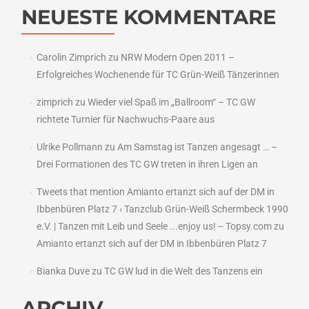
NEUESTE KOMMENTARE
Carolin Zimprich
zu
NRW Modern Open 2011 –
Erfolgreiches Wochenende für TC Grün-Weiß Tänzerinnen
zimprich
zu
Wieder viel Spaß im „Ballroom“ – TC GW
richtete Turnier für Nachwuchs-Paare aus
Ulrike Pollmann
zu
Am Samstag ist Tanzen angesagt … –
Drei Formationen des TC GW treten in ihren Ligen an
Tweets that mention Amianto ertanzt sich auf der DM in
Ibbenbüren Platz 7 ‹ Tanzclub Grün-Weiß Schermbeck 1990
e.V. | Tanzen mit Leib und Seele ...enjoy us! -- Topsy.com
zu
Amianto ertanzt sich auf der DM in Ibbenbüren Platz 7
Bianka Duve
zu
TC GW lud in die Welt des Tanzens ein
ARCHIV