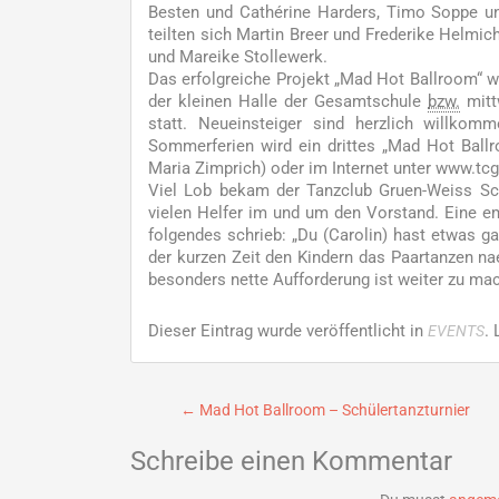
Besten und Cathérine Harders, Timo Soppe und
teilten sich Martin Breer und Frederike Helmi
und Mareike Stollewerk.
Das erfolgreiche Projekt „Mad Hot Ballroom“ wi
der kleinen Halle der Gesamtschule
bzw.
mitt
statt. Neueinsteiger sind herzlich willk
Sommerferien wird ein drittes „Mad Hot Ballr
Maria Zimprich) oder im Internet unter www.tcg
Viel Lob bekam der Tanzclub Gruen-Weiss Sch
vielen Helfer im und um den Vorstand. Eine em
folgendes schrieb: „Du (Carolin) hast etwas gan
der kurzen Zeit den Kindern das Paartanzen n
besonders nette Aufforderung ist weiter zu ma
Dieser Eintrag wurde veröffentlicht in
.
EVENTS
Beitragsnavigation
←
Mad Hot Ballroom – Schülertanzturnier
Schreibe einen Kommentar