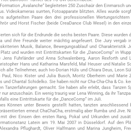
-Formation „Avalanche“ begleiteten 250 Zuschaür den Einmarsch un
us. Videokameras surrten, Fotoapparate blitzten. Alles wurde sorgf
s aufgeteilten Paare den drei professionellen Wertungsrichtern
hrör und Horst Fischer (beide CreaDance Club Wesel) in den einz
erten sich für die Endrunde die sechs besten Paare. Diese wurden 
pa und ihre Freunde weiter mächtig angefeuert. Die Jury vergab i
skriterien Musik, Balance, Bewegungsablauf und Charakteristik 
 Platz und wurden mit Eintrittskarten für die „DanceComp“ in Wupp
Jens Fuhrländer und Anna Schwalenberg, Aaron Rexforth und L
ristopher Hans und Katharina Marsfeld, Mal Heuser und Natalie S
ch alle Teilnehmer, auch Ivo-Dorian Hüls und Chiara Deus, Leon Sü
n Paul, Nico Kister und Julia Busch, Moritz Oberheim und Marie 
s und Chantal Schidelko. Sie haben nicht nur Cha-Cha-Cha & Co. k
ten Tanzerfahrungen gemacht. Sie haben alle erlebt, dass Tanzen 
nur anzuschaün. Ein wenig traurig war Lena Winning, da ihr Tanzpa
nfalls eine Eintrittskarte für die „DanceComp“ im Juli.
hes Können unter Beweis gestellt hatten, tanzten anschliessend
präsentierten erneut ChaChaCha, erstmalig aber Rumba und Jive. N
mit drei Einsen den ersten Rang, Pokal und Urkunden und zusät
Formationstanz Latein am 19. Mai 2007 in Düsseldorf. Auf den Pl
lexandra Pflughardt, Oliver Halfmann und Marina Jungheim, Fre