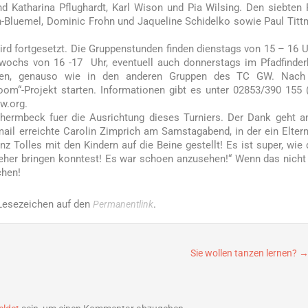
 Katharina Pflughardt, Karl Wison und Pia Wilsing. Den siebten 
ch-Bluemel, Dominic Frohn und Jaqueline Schidelko sowie Paul Tit
rd fortgesetzt. Die Gruppenstunden finden dienstags von 15 – 16 U
wochs von 16 -17 Uhr, eventuell auch donnerstags im Pfadfinde
ommen, genauso wie in den anderen Gruppen des TC GW. Nach
oom“-Projekt starten. Informationen gibt es unter 02853/390 155 
w.org.
ermbeck fuer die Ausrichtung dieses Turniers. Der Dank geht a
ail erreichte Carolin Zimprich am Samstagabend, in der ein Elter
z Tolles mit den Kindern auf die Beine gestellt! Es ist super, wie 
aeher bringen konntest! Es war schoen anzusehen!“ Wenn das nicht
chen!
 Lesezeichen auf den
.
Permanentlink
Sie wollen tanzen lernen?