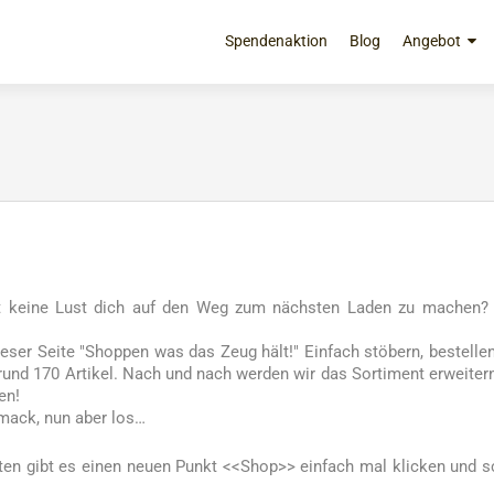
Zum
Inhalt
Spendenaktion
Blog
Angebot
springen
ast keine Lust dich auf den Weg zum nächsten Laden zu machen?
ieser Seite "Shoppen was das Zeug hält!" Einfach stöbern, bestelle
Z rund 170 Artikel. Nach und nach werden wir das Sortiment erweitern
en!
mack, nun aber los…
unten gibt es einen neuen Punkt <<Shop>> einfach mal klicken und 