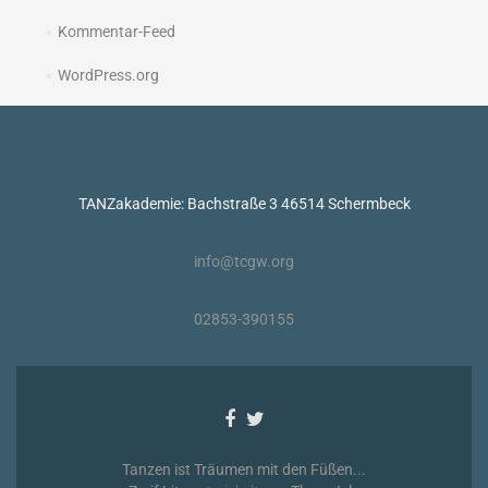
Kommentar-Feed
WordPress.org
TANZakademie: Bachstraße 3 46514 Schermbeck
info@tcgw.org
02853-390155
Facebook-
Twitter-
Link
Link
Tanzen ist Träumen mit den Füßen...