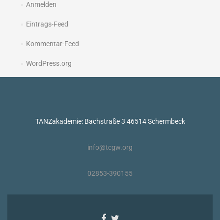
Anmelden
Eintrags-Feed
Kommentar-Feed
WordPress.org
TANZakademie: Bachstraße 3 46514 Schermbeck
info@tcgw.org
02853-390155
Facebook-
Twitter-