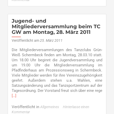
Rebels
rocken
das
Parkett
Jugend- und
…
Mitgliederversammlung beim TC
–
GW am Montag, 28. März 2011
Grün-
Weiß
Veröffentlicht am
25. März 2011
Formation
auf
Die Mitgliederversammlungen des Tanzclubs Grün-
dem
Weiß Schermbeck finden am Montag, 28.03.10 statt.
Weg
Um 18.00 Uhr beginnt die Jugendversammlung und
zurück
um 19.00 Uhr die Mitgliederversammlung im
in
Pfadfinderhaus am Prozessionsweg in Schermbeck.
die
Viele Mitglieder werden für ihre Vereinszugehörigkeit
2.
geehrt. Außerdem stehen u.a. Wahlen, eine
Bundesliga
Satzungsänderung und das Tanzsportzentrum auf der
Tagesordnung. Der Vorstand freut sich über eine rege
Read
[…]
more
about
Veröffentlicht in
Allgemeines
Hinterlasse einen
Jugend-
Kommentar