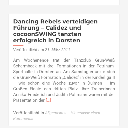
und
Mitgliederversammlung
beim
TC
Dancing Rebels verteidigen
GW
Führung – Calidez und
am
cocoonSWING tanzten
Montag,
erfolgreich in Dorsten
28.
März
Veröffentlicht am
21. März 2011
2011
Am Wochenende trat der Tanzclub Grün-Weiß
Schermbeck mit drei Formationen in der Petrinum-
Sporthalle in Dorsten an. Am Samstag ertanzte sich
die Grün-Weiß Formation „Calidez“ in der Kinderliga II
– wie schon eine Woche zuvor in Dülmen – im
Großen Finale den dritten Platz. Ihre Trainerinnen
Annika Friederich und Judith Pollmann waren mit der
Read
Präsentation der
[…]
more
about
Veröffentlicht in
Allgemeines
Hinterlasse einen
Dancing
Kommentar
Rebels