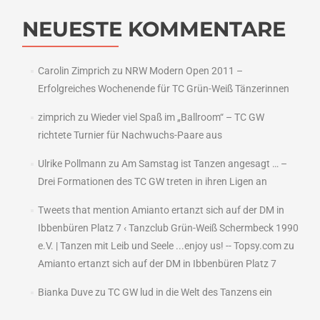
NEUESTE KOMMENTARE
Carolin Zimprich
zu
NRW Modern Open 2011 –
Erfolgreiches Wochenende für TC Grün-Weiß Tänzerinnen
zimprich
zu
Wieder viel Spaß im „Ballroom“ – TC GW
richtete Turnier für Nachwuchs-Paare aus
Ulrike Pollmann
zu
Am Samstag ist Tanzen angesagt … –
Drei Formationen des TC GW treten in ihren Ligen an
Tweets that mention Amianto ertanzt sich auf der DM in
Ibbenbüren Platz 7 ‹ Tanzclub Grün-Weiß Schermbeck 1990
e.V. | Tanzen mit Leib und Seele ...enjoy us! -- Topsy.com
zu
Amianto ertanzt sich auf der DM in Ibbenbüren Platz 7
Bianka Duve
zu
TC GW lud in die Welt des Tanzens ein