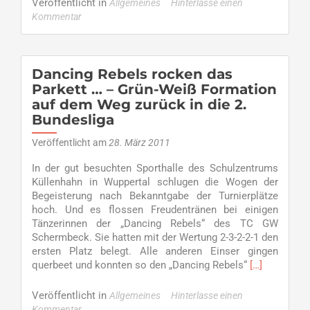
Veröffentlicht in
Allgemeines
Hinterlasse einen
Mad
Kommentar
Hot
Ballroom
–
Schülertanzturnier
Dancing Rebels rocken das
Parkett … – Grün-Weiß Formation
auf dem Weg zurück in die 2.
Bundesliga
Veröffentlicht am
28. März 2011
In der gut besuchten Sporthalle des Schulzentrums
Küllenhahn in Wuppertal schlugen die Wogen der
Begeisterung nach Bekanntgabe der Turnierplätze
hoch. Und es flossen Freudentränen bei einigen
Tänzerinnen der „Dancing Rebels“ des TC GW
Schermbeck. Sie hatten mit der Wertung 2-3-2-2-1 den
ersten Platz belegt. Alle anderen Einser gingen
Read
querbeet und konnten so den „Dancing Rebels“
[…]
more
about
Veröffentlicht in
Allgemeines
Hinterlasse einen
Dancing
Kommentar