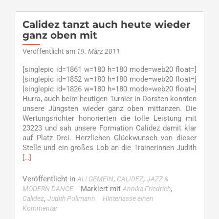
verteidigen
Führung
–
Calidez tanzt auch heute wieder
Calidez
ganz oben mit
und
cocoonSWING
Veröffentlicht am
19. März 2011
tanzten
[singlepic id=1861 w=180 h=180 mode=web20 float=]
erfolgreich
[singlepic id=1852 w=180 h=180 mode=web20 float=]
in
[singlepic id=1826 w=180 h=180 mode=web20 float=]
Dorsten
Hurra, auch beim heutigen Turnier in Dorsten konnten
unsere Jüngsten wieder ganz oben mittanzen. Die
Wertungsrichter honorierten die tolle Leistung mit
23223 und sah unsere Formation Calidez damit klar
auf Platz Drei. Herzlichen Glückwunsch von dieser
Read
Stelle und ein großes Lob an die Trainerinnen Judith
more
[…]
about
Calide
Veröffentlicht in
,
,
ALLGEMEIN
CALIDEZ
JAZZ &
tanzt
Markiert mit
,
MODERN DANCE
Annika Friedrich
auch
,
Calidez
Judith Pollmann
Hinterlasse einen
heute
Kommentar
wieder