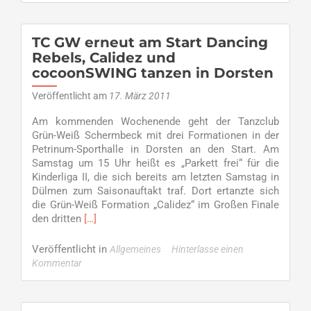
ganz
oben
mit
TC GW erneut am Start Dancing
Rebels, Calidez und
cocoonSWING tanzen in Dorsten
Veröffentlicht am
17. März 2011
Am kommenden Wochenende geht der Tanzclub
Grün-Weiß Schermbeck mit drei Formationen in der
Petrinum-Sporthalle in Dorsten an den Start. Am
Samstag um 15 Uhr heißt es „Parkett frei“ für die
Kinderliga II, die sich bereits am letzten Samstag in
Dülmen zum Saisonauftakt traf. Dort ertanzte sich
die Grün-Weiß Formation „Calidez“ im Großen Finale
Read
den dritten
[…]
more
about
Veröffentlicht in
Allgemeines
Hinterlasse einen
TC
Kommentar
GW
erneut
am