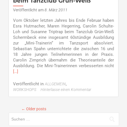
beim Tanzclub Grün-Weiß
Drei
Formationen
Veröffentlicht am
8. März 2011
des
TC
Vom Oktober letzten Jahres bis Ende Februar haben
GW
Esra Hutmacher, Maren Hegerring, Carolin Schulte-
treten
Loh und Susanne Triptrap beim Tanzclub Grün-Weiß
in
Schermbeck eine insgesamt 60stündige Ausbildung
ihren
zur „Mini-Trainerin“ im Tanzsport absolviert.
Ligen
Sebastian Spahn unterrichtete die zwischen 16 und
an
18 Jahre jungen Teilnehmerinnen in der Praxis.
Carolin Zimprich übernahm die Theorieanteile der
Read
Ausbildung. Die Mini-Trainerinnen verbesserten nicht
more
[…]
about
Gelern
Veröffentlicht in
,
ALLGEMEIN
wird
WORKSHOPS
Hinterlasse einen Kommentar
umgese
–
erfolgr
←
Older posts
interne
Suchen
Fortbi
beim
nach: