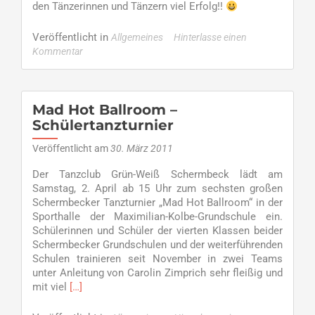
den Tänzerinnen und Tänzern viel Erfolg!!
Veröffentlicht in
Allgemeines
Hinterlasse einen
Kommentar
Mad Hot Ballroom –
Schülertanzturnier
Veröffentlicht am
30. März 2011
Der Tanzclub Grün-Weiß Schermbeck lädt am
Samstag, 2. April ab 15 Uhr zum sechsten großen
Schermbecker Tanzturnier „Mad Hot Ballroom“ in der
Sporthalle der Maximilian-Kolbe-Grundschule ein.
Schülerinnen und Schüler der vierten Klassen beider
Schermbecker Grundschulen und der weiterführenden
Schulen trainieren seit November in zwei Teams
unter Anleitung von Carolin Zimprich sehr fleißig und
Read
mit viel
[…]
more
about