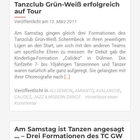
Start
Tanzclub Grün-Weiß erfolgreich
Dancing
auf Tour
Rebels,
Calidez
Veröffentlicht am
13. März 2011
und
Am Samstag gingen gleich drei Formationen des
cocoonSWING
Tanzclub Grün-Weiß Schermbeck in ihren jeweiligen
tanzen
Ligen an den Start, um sich mit den anderen Teams
in
um sportliche Ehren zu messen. Ihr Debüt gab die
Dorsten
Kinderliga-Formation „Calidez“ in Dülmen. Die
fünfzehn 7- bis 10jährigen Tänzerinnen und Tänzer
waren natürlich alle ganz aufgeregt. Sie gelangten mit
Read
ihrer Choreografie nach
[…]
more
about
Veröffentlicht in
,
,
,
ALLGEMEIN
AMIANTO
AVALANCHE
Tanzclub
,
CALIDEZ
JAZZ & MODERN DANCE
Hinterlasse einen
Grün-
Kommentar
Weiß
erfolgreich
auf
Tour
Am Samstag ist Tanzen angesagt
… – Drei Formationen des TC GW