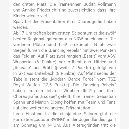
den dritten Platz. Die Trainerinnen Judith Pollmann
und Annika Friederich sind zuversichtlich, dass ihre
Kinder wieder viel
Spaß bei der Präsentation ihrer Choreografie haben
werden.
Ab 17 Uhr treffen beim dritten Saisonturnier die zwölf
besten Regionalligateams aus NRW aufeinander. Die
vorderen Plätze sind heiß umkämpft. Nach zwei
Siegen führen die „Dancing Rebels“ mit zwei Punkten
das Feld an. Auf Platz zwei rangiert „Esprit“ vom ASV
Wuppertal (6 Punkte) vor offbeat aus Hilden und
„Release“ aus Brühl (jeweils 7 Punkte) gefolgt von
InTakt aus Unterbach (8 Punkte). Auf Platz sechs der
Tabelle steht die „Modern Dance Force“ vom TSZ
Royal Wulfen (13,5 Punkte). Die „Dancing Rebels“
haben in den letzten Wochen fleißig an ihrer
Choreografie „Escape“ gefeilt. Ihre Trainer Sebastian
Spahn und Marion Olbing hoffen mit Team und Fans
auf eine weitere gelungene Präsentation.
Ihren Einstand in die diesjährige Saison gibt die
Formation „cocoonSWING“ in der Jugendlandesliga II
am Sonntag um 14 Uhr. Aus Altersgründen tritt die