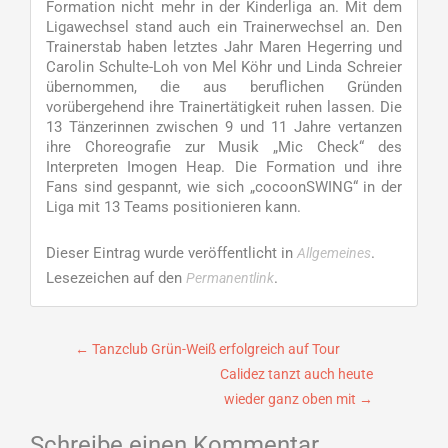
Formation nicht mehr in der Kinderliga an. Mit dem
Ligawechsel stand auch ein Trainerwechsel an. Den
Trainerstab haben letztes Jahr Maren Hegerring und
Carolin Schulte-Loh von Mel Köhr und Linda Schreier
übernommen, die aus beruflichen Gründen
vorübergehend ihre Trainertätigkeit ruhen lassen. Die
13 Tänzerinnen zwischen 9 und 11 Jahre vertanzen
ihre Choreografie zur Musik „Mic Check“ des
Interpreten Imogen Heap. Die Formation und ihre
Fans sind gespannt, wie sich „cocoonSWING“ in der
Liga mit 13 Teams positionieren kann.
Dieser Eintrag wurde veröffentlicht in
.
Allgemeines
Lesezeichen auf den
.
Permanentlink
Beitragsnavigation
←
Tanzclub Grün-Weiß erfolgreich auf Tour
Calidez tanzt auch heute
wieder ganz oben mit
→
Schreibe einen Kommentar