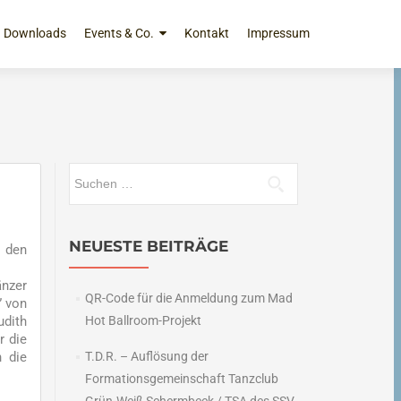
Downloads
Events & Co.
Kontakt
Impressum
Suchen
nach:
NEUESTE BEITRÄGE
n den
änzer
QR-Code für die Anmeldung zum Mad
” von
udith
Hot Ballroom-Projekt
r die
h die
T.D.R. – Auflösung der
Formationsgemeinschaft Tanzclub