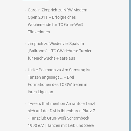
G
Carolin Zimprich
zu
NRW Modern
→
Open 2011 – Erfolgreiches
Wochenende für TC Grün-Weiß
Tänzerinnen
zimprich
zu
Wieder viel Spaß im
„Ballroom“ – TC GW richtete Turnier
für Nachwuchs-Paare aus
Ulrike Pollmann
zu
Am Samstag ist
Tanzen angesagt … – Drei
Formationen des TC GW treten in
ihren Ligen an
Tweets that mention Amianto ertanzt
sich auf der DM in Ibbenbüren Platz 7
‹ Tanzclub Grün-Weiß Schermbeck
1990 e.V. | Tanzen mit Leib und Seele