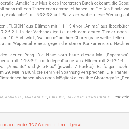
ografie „Amelie“ zur Musik des Interpreten Butch gekonnt, die Seba
ollmann mit den Tänzerinnen erarbeitet haben. Im Großen Finale wa
 „Avalanche“ mit 5-3-3-3-3 auf Platz vier, wobei diese Wertung au
ten „FUSION“ aus Dülmen mit 1-1-1-5-4 vor „Anima“ aus Ibbenbüre
7-2-5-2-1. In der Verbandsliga ist nach dem ersten Turnier noch 
 am 10. April wird „Avalanche“ an ihrer Choreografie weiter feilen.
trat in Wuppertal erneut gegen die starke Konkurrenz an. Nach 
1 den vierten Rang. Die Nase vorn hatte dieses Mal „Esperanza
pertal mit 1-1-3-3-2 und IndepenDance aus Hilden mit 3-4-2-1-4. I
or „Amianto“ und „Flic-Flac“ (jeweils 7 Punkte). Es folgen noch
m 29. Mai in Brühl, die sehr viel Spannung versprechen. Die Trainer
Tänzerinnen haben also noch Möglichkeiten, ihre Choreografie „De
,
,
,
,
. Lesezei
IN
AMIANTO
AVALANCHE
CALIDEZ
JAZZ & MODERN DANCE
ormationen des TC GW treten in ihren Ligen an