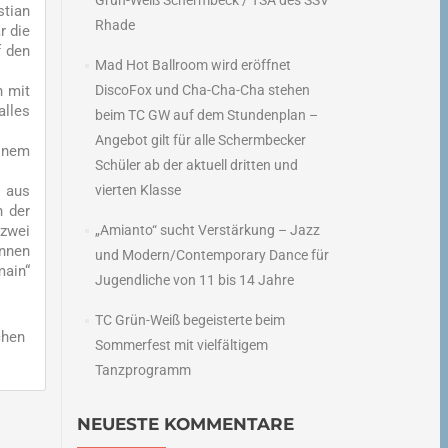
Grün-Weiß Schermbeck / TSA des SSV
stian
Rhade
r die
f den
Mad Hot Ballroom wird eröffnet
n mit
DiscoFox und Cha-Cha-Cha stehen
alles
beim TC GW auf dem Stundenplan –
Angebot gilt für alle Schermbecker
einem
Schüler ab der aktuell dritten und
“ aus
vierten Klasse
n der
 zwei
„Amianto“ sucht Verstärkung – Jazz
innen
und Modern/Contemporary Dance für
main“
Jugendliche von 11 bis 14 Jahre
TC Grün-Weiß begeisterte beim
chen
Sommerfest mit vielfältigem
Tanzprogramm
NEUESTE KOMMENTARE