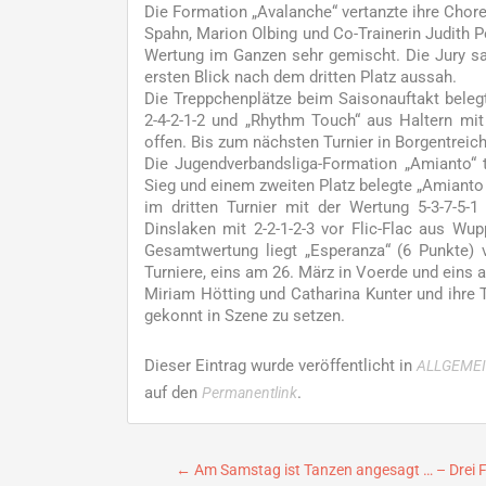
Die Formation „Avalanche“ vertanzte ihre Chore
Spahn, Marion Olbing und Co-Trainerin Judith P
Wertung im Ganzen sehr gemischt. Die Jury sah
ersten Blick nach dem dritten Platz aussah.
Die Treppchenplätze beim Saisonauftakt beleg
2-4-2-1-2 und „Rhythm Touch“ aus Haltern mit 
offen. Bis zum nächsten Turnier in Borgentreich
Die Jugendverbandsliga-Formation „Amianto“ 
Sieg und einem zweiten Platz belegte „Amianto
im dritten Turnier mit der Wertung 5-3-7-5-
Dinslaken mit 2-2-1-2-3 vor Flic-Flac aus Wup
Gesamtwertung liegt „Esperanza“ (6 Punkte) v
Turniere, eins am 26. März in Voerde und eins a
Miriam Hötting und Catharina Kunter und ihre 
gekonnt in Szene zu setzen.
Dieser Eintrag wurde veröffentlicht in
ALLGEME
auf den
.
Permanentlink
Beitragsnavigation
←
Am Samstag ist Tanzen angesagt … – Drei F