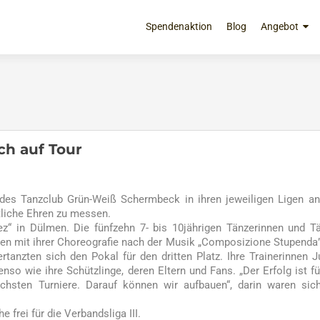
Zum
Inhalt
Spendenaktion
Blog
Angebot
springen
ch auf Tour
des Tanzclub Grün-Weiß Schermbeck in ihren jeweiligen Ligen a
tliche Ehren zu messen.
dez“ in Dülmen. Die fünfzehn 7- bis 10jährigen Tänzerinnen und T
gten mit ihrer Choreografie nach der Musik „Composizione Stupenda
tanzten sich den Pokal für den dritten Platz. Ihre Trainerinnen J
nso wie ihre Schützlinge, deren Eltern und Fans. „Der Erfolg ist fü
ächsten Turniere. Darauf können wir aufbauen“, darin waren sic
 frei für die Verbandsliga III.