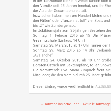
In der Tanzschule Nelke in Wesel fanden sich 
den Vorsitz seit 25 Jahren innehat, und ihr Eh
der Aula der Gesamtschule statt.
Inzwischen haben mehrere Hundert kleine und 
den Füßen“ oder „Tanzen ist toll“ viel Spaß un
bis „Z“ wie Zumba gehabt.
Im Jubiläumsjahr zum 25-jährigen Bestehen des
Sonntag, 1. Februar 2015 ab 15 Uhr Präsen
Gesamtschule (Einlass: 14 Uhr)
Samstag, 28. März 2015 ab 17 Uhr Turnier der
Sonntag, 29. März 2015 ab 14 Uhr Verband
„Avalanche“
Samstag, 24. Oktober 2015 ab 19 Uhr großer
Dorsten-Östrich mit Sektempfang, tollen Show
Die Vorsitzende Eva- Maria Zimprich freut s
Mitglieder, die den Verein durch 25 Jahre gefüh
Dieser Eintrag wurde veröffentlicht in
ALLGEME
Beitragsnavigation
←
Tanzend ins neue Jahr … Aktuelle Tanzange