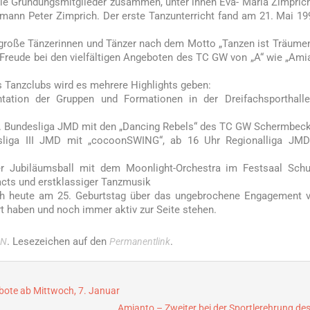
die Gründungsmitglieder zusammen, unter ihnen Eva- Maria Zimprich
emann Peter Zimprich. Der erste Tanzunterricht fand am 21. Mai 19
große Tänzerinnen und Tänzer nach dem Motto „Tanzen ist Träume
d Freude bei den vielfältigen Angeboten des TC GW von „A“ wie „Ami
 Tanzclubs wird es mehrere Highlights geben:
tation der Gruppen und Formationen in der Dreifachsporthalle
 1. Bundesliga JMD mit den „Dancing Rebels“ des TC GW Schermbec
sliga III JMD mit „cocoonSWING“, ab 16 Uhr Regionalliga JMD
 Jubiläumsball mit dem Moonlight-Orchestra im Festsaal Schu
acts und erstklassiger Tanzmusik
ich heute am 25. Geburtstag über das ungebrochene Engagement v
rt haben und noch immer aktiv zur Seite stehen.
. Lesezeichen auf den
.
IN
Permanentlink
bote ab Mittwoch, 7. Januar
Amianto – Zweiter bei der Sportlerehrung de