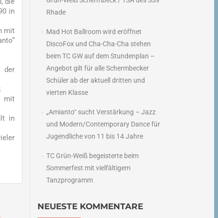
Grün-Weiß Schermbeck / TSA des SSV
, die
90 in
Rhade
n mit
Mad Hot Ballroom wird eröffnet
anto“
DiscoFox und Cha-Cha-Cha stehen
beim TC GW auf dem Stundenplan –
Angebot gilt für alle Schermbecker
 der
Schüler ab der aktuell dritten und
k
vierten Klasse
 mit
„Amianto“ sucht Verstärkung – Jazz
lt in
und Modern/Contemporary Dance für
Jugendliche von 11 bis 14 Jahre
ieler
TC Grün-Weiß begeisterte beim
Sommerfest mit vielfältigem
Tanzprogramm
NEUESTE KOMMENTARE
s