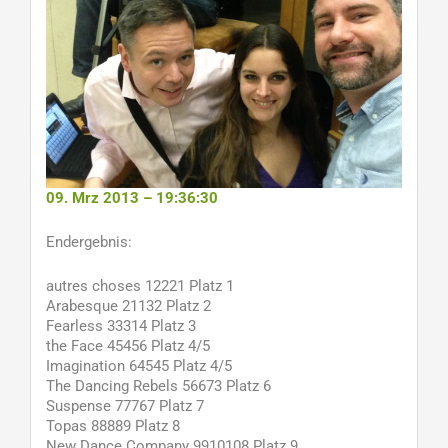
09. Mrz 2013 – 19:36:30
Endergebnis:
autres choses 12221 Platz 1
Arabesque 21132 Platz 2
Fearless 33314 Platz 3
the Face 45456 Platz 4/5
Imagination 64545 Platz 4/5
The Dancing Rebels 56673 Platz 6
Suspense 77767 Platz 7
Topas 88889 Platz 8
New Dance Company 9910108 Platz 9