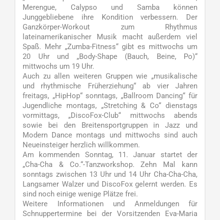
Merengue, Calypso und Samba können
Junggebliebene ihre Kondition verbessern. Der
Ganzkörper-Workout zum Rhythmus
lateinamerikanischer Musik macht außerdem viel
Spaß. Mehr „Zumba-Fitness“ gibt es mittwochs um
20 Uhr und „Body-Shape (Bauch, Beine, Po)“
mittwochs um 19 Uhr.
Auch zu allen weiteren Gruppen wie „musikalische
und rhythmische Früherziehung“ ab vier Jahren
freitags, „HipHop“ sonntags, „Ballroom Dancing“ für
Jugendliche montags, „Stretching & Co“ dienstags
vormittags, „DiscoFox-Club“ mittwochs abends
sowie bei den Breitensportgruppen in Jazz und
Modern Dance montags und mittwochs sind auch
Neueinsteiger herzlich willkommen.
Am kommenden Sonntag, 11. Januar startet der
„Cha-Cha & Co.“-Tanzworkshop. Zehn Mal kann
sonntags zwischen 13 Uhr und 14 Uhr Cha-Cha-Cha,
Langsamer Walzer und DiscoFox gelernt werden. Es
sind noch einige wenige Plätze frei.
Weitere Informationen und Anmeldungen für
Schnuppertermine bei der Vorsitzenden Eva-Maria