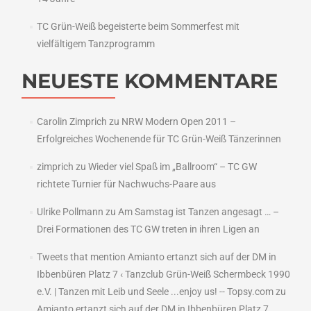
TC Grün-Weiß begeisterte beim Sommerfest mit
vielfältigem Tanzprogramm
NEUESTE KOMMENTARE
Carolin Zimprich
zu
NRW Modern Open 2011 –
Erfolgreiches Wochenende für TC Grün-Weiß Tänzerinnen
zimprich
zu
Wieder viel Spaß im „Ballroom“ – TC GW
richtete Turnier für Nachwuchs-Paare aus
Ulrike Pollmann
zu
Am Samstag ist Tanzen angesagt … –
Drei Formationen des TC GW treten in ihren Ligen an
Tweets that mention Amianto ertanzt sich auf der DM in
Ibbenbüren Platz 7 ‹ Tanzclub Grün-Weiß Schermbeck 1990
e.V. | Tanzen mit Leib und Seele ...enjoy us! -- Topsy.com
zu
Amianto ertanzt sich auf der DM in Ibbenbüren Platz 7