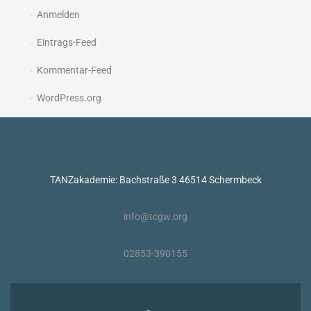
Anmelden
Eintrags-Feed
Kommentar-Feed
WordPress.org
TANZakademie: Bachstraße 3 46514 Schermbeck
info@tcgw.org
02853-390155