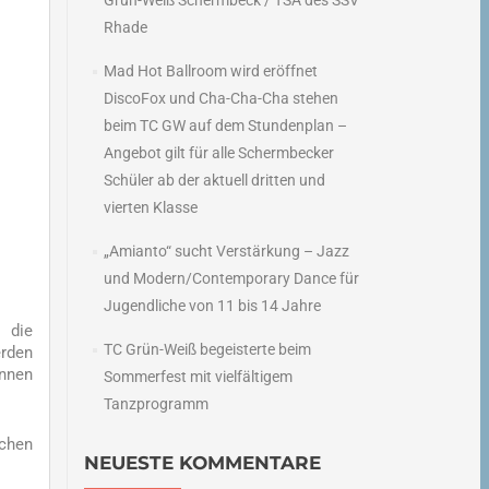
Grün-Weiß Schermbeck / TSA des SSV
Rhade
Mad Hot Ballroom wird eröffnet
DiscoFox und Cha-Cha-Cha stehen
beim TC GW auf dem Stundenplan –
Angebot gilt für alle Schermbecker
Schüler ab der aktuell dritten und
vierten Klasse
„Amianto“ sucht Verstärkung – Jazz
und Modern/Contemporary Dance für
Jugendliche von 11 bis 14 Jahre
 die
TC Grün-Weiß begeisterte beim
erden
önnen
Sommerfest mit vielfältigem
Tanzprogramm
chen
NEUESTE KOMMENTARE