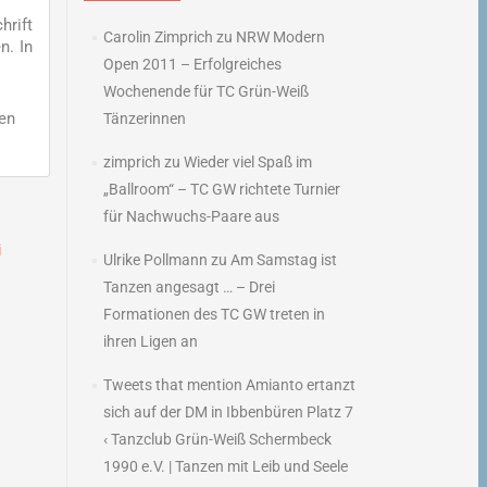
hrift
Carolin Zimprich
zu
NRW Modern
n. In
Open 2011 – Erfolgreiches
Wochenende für TC Grün-Weiß
en
Tänzerinnen
zimprich
zu
Wieder viel Spaß im
„Ballroom“ – TC GW richtete Turnier
für Nachwuchs-Paare aus
i
Ulrike Pollmann
zu
Am Samstag ist
–
Tanzen angesagt … – Drei
→
Formationen des TC GW treten in
ihren Ligen an
Tweets that mention Amianto ertanzt
sich auf der DM in Ibbenbüren Platz 7
‹ Tanzclub Grün-Weiß Schermbeck
1990 e.V. | Tanzen mit Leib und Seele