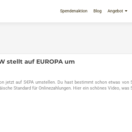
Zum
Inhalt
Spendenaktion
Blog
Angebot
springen
W stellt auf EUROPA um
on jetzt auf S€PA umstellen. Du hast bestimmt schon etwas von
päische Standard für Onlinezahlungen. Hier ein schönes Video, was