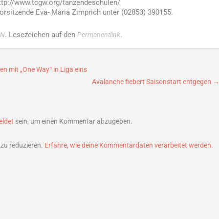
http://www.tcgw.org/tanzendeschulen/
Vorsitzende Eva- Maria Zimprich unter (02853) 390155.
. Lesezeichen auf den
.
IN
Permanentlink
en mit „One Way“ in Liga eins
Avalanche fiebert Saisonstart entgegen
ldet
sein, um einen Kommentar abzugeben.
zu reduzieren.
Erfahre, wie deine Kommentardaten verarbeitet werden.