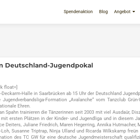
Zum
Inhalt
Spendenaktion
Blog
Angebot
springen
im Deutschland-Jugendpokal
 float=]
-Deckarm-Halle in Saarbrücken ab 15 Uhr der Deutschland Jugend
 Jugendverbandsliga-Formation „Avalanche“ vom Tanzclub Grün
tionale Ehren.
n Spahn trainieren die Tänzerinnen seit 2003 mit viel Ausdaür, Disz
it ersten Plätzen in der Kinder- und Jugendliga und in diesem Ja
ce Deiters, Juliane Friedrich, Maren Hegerring, Annika Hutmacher, 
-Loh, Susanne Triptrap, Ninja Ulland und Ricarda Wilkskamp freün 
ation des TC GW für eine deutsche Jugendmeisterschaft qualifiz