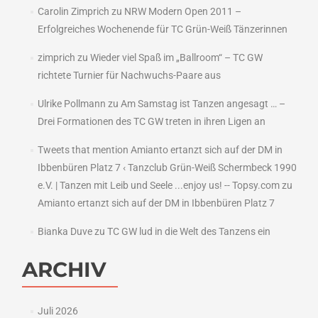
Carolin Zimprich
zu
NRW Modern Open 2011 –
Erfolgreiches Wochenende für TC Grün-Weiß Tänzerinnen
zimprich
zu
Wieder viel Spaß im „Ballroom“ – TC GW
richtete Turnier für Nachwuchs-Paare aus
Ulrike Pollmann
zu
Am Samstag ist Tanzen angesagt … –
Drei Formationen des TC GW treten in ihren Ligen an
Tweets that mention Amianto ertanzt sich auf der DM in
Ibbenbüren Platz 7 ‹ Tanzclub Grün-Weiß Schermbeck 1990
e.V. | Tanzen mit Leib und Seele ...enjoy us! -- Topsy.com
zu
Amianto ertanzt sich auf der DM in Ibbenbüren Platz 7
Bianka Duve
zu
TC GW lud in die Welt des Tanzens ein
ARCHIV
Juli 2026