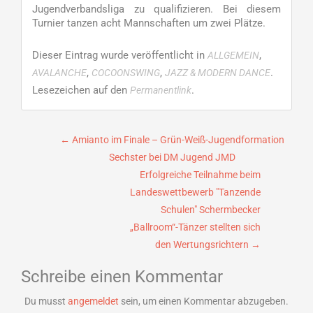
Jugendverbandsliga zu qualifizieren. Bei diesem
Turnier tanzen acht Mannschaften um zwei Plätze.
Dieser Eintrag wurde veröffentlicht in
,
ALLGEMEIN
,
,
.
AVALANCHE
COCOONSWING
JAZZ & MODERN DANCE
Lesezeichen auf den
.
Permanentlink
Beitragsnavigation
←
Amianto im Finale – Grün-Weiß-Jugendformation
Sechster bei DM Jugend JMD
Erfolgreiche Teilnahme beim
Landeswettbewerb "Tanzende
Schulen" Schermbecker
„Ballroom“-Tänzer stellten sich
den Wertungsrichtern
→
Schreibe einen Kommentar
Du musst
angemeldet
sein, um einen Kommentar abzugeben.