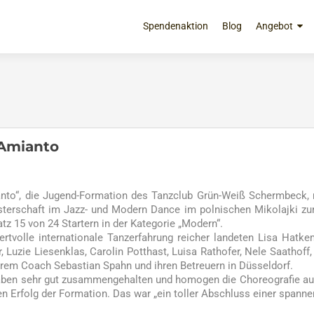
Zum
Inhalt
Spendenaktion
Blog
Angebot
springen
 Amianto
nto“, die Jugend-Formation des Tanzclub Grün-Weiß Schermbeck,
sterschaft im Jazz- und Modern Dance im polnischen Mikolajki zu
tz 15 von 24 Startern in der Kategorie „Modern“.
rtvolle internationale Tanzerfahrung reicher landeten Lisa Hatke
uzie Liesenklas, Carolin Potthast, Luisa Rathofer, Nele Saathoff,
rem Coach Sebastian Spahn und ihren Betreuern in Düsseldorf.
 haben sehr gut zusammengehalten und homogen die Choreografie au
den Erfolg der Formation. Das war „ein toller Abschluss einer spann