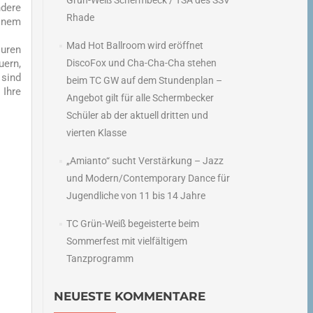
Grün-Weiß Schermbeck / TSA des SSV
dere
Rhade
einem
Mad Hot Ballroom wird eröffnet
suren
uern,
DiscoFox und Cha-Cha-Cha stehen
 sind
beim TC GW auf dem Stundenplan –
 Ihre
Angebot gilt für alle Schermbecker
Schüler ab der aktuell dritten und
vierten Klasse
„Amianto“ sucht Verstärkung – Jazz
und Modern/Contemporary Dance für
Jugendliche von 11 bis 14 Jahre
TC Grün-Weiß begeisterte beim
Sommerfest mit vielfältigem
Tanzprogramm
NEUESTE KOMMENTARE