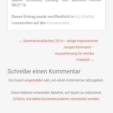
Quelle: Dorstener Zeitung Text: Berthold Fehmer
08.07.16
Dieser Eintrag wurde veröffentlicht in
.
ALLGEMEIN
Lesezeichen auf den
.
Permanentlink
Beitragsnavigation
←
Sommerstraßenfest 2016 – einige Impressionen
Junges Ehrenamt –
Auszeichnung für Annika
Friedrich
→
Schreibe einen Kommentar
Du musst
angemeldet
sein, um einen Kommentar abzugeben.
Diese Website verwendet Akismet, um Spam zu reduzieren.
Erfahre, wie deine Kommentardaten verarbeitet werden.