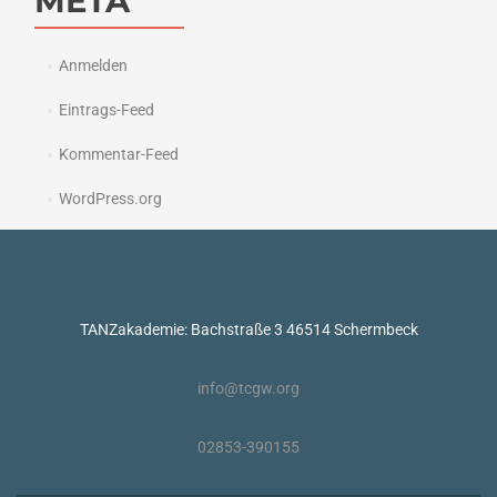
META
Anmelden
Eintrags-Feed
Kommentar-Feed
WordPress.org
TANZakademie: Bachstraße 3 46514 Schermbeck
info@tcgw.org
02853-390155