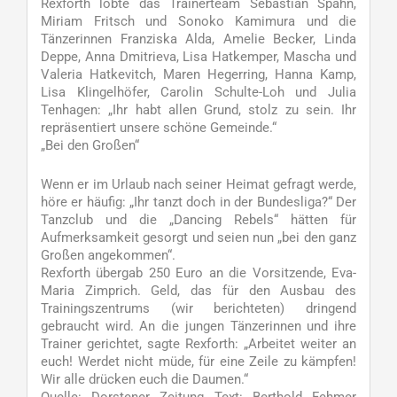
Rexforth lobte das Trainerteam Sebastian Spahn,
Miriam Fritsch und Sonoko Kamimura und die
Tänzerinnen Franziska Alda, Amelie Becker, Linda
Deppe, Anna Dmitrieva, Lisa Hatkemper, Mascha und
Valeria Hatkevitch, Maren Hegerring, Hanna Kamp,
Lisa Klingelhöfer, Carolin Schulte-Loh und Julia
Tenhagen: „Ihr habt allen Grund, stolz zu sein. Ihr
repräsentiert unsere schöne Gemeinde.“
„Bei den Großen“
Wenn er im Urlaub nach seiner Heimat gefragt werde,
höre er häufig: „Ihr tanzt doch in der Bundesliga?“ Der
Tanzclub und die „Dancing Rebels“ hätten für
Aufmerksamkeit gesorgt und seien nun „bei den ganz
Großen angekommen“.
Rexforth übergab 250 Euro an die Vorsitzende, Eva-
Maria Zimprich. Geld, das für den Ausbau des
Trainingszentrums (wir berichteten) dringend
gebraucht wird. An die jungen Tänzerinnen und ihre
Trainer gerichtet, sagte Rexforth: „Arbeitet weiter an
euch! Werdet nicht müde, für eine Zeile zu kämpfen!
Wir alle drücken euch die Daumen.“