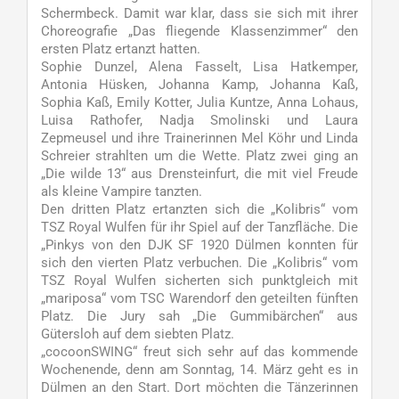
Schermbeck. Damit war klar, dass sie sich mit ihrer
Choreografie „Das fliegende Klassenzimmer“ den
ersten Platz ertanzt hatten.
Sophie Dunzel, Alena Fasselt, Lisa Hatkemper,
Antonia Hüsken, Johanna Kamp, Johanna Kaß,
Sophia Kaß, Emily Kotter, Julia Kuntze, Anna Lohaus,
Luisa Rathofer, Nadja Smolinski und Laura
Zepmeusel und ihre Trainerinnen Mel Köhr und Linda
Schreier strahlten um die Wette. Platz zwei ging an
„Die wilde 13“ aus Drensteinfurt, die mit viel Freude
als kleine Vampire tanzten.
Den dritten Platz ertanzten sich die „Kolibris“ vom
TSZ Royal Wulfen für ihr Spiel auf der Tanzfläche. Die
„Pinkys von den DJK SF 1920 Dülmen konnten für
sich den vierten Platz verbuchen. Die „Kolibris“ vom
TSZ Royal Wulfen sicherten sich punktgleich mit
„mariposa“ vom TSC Warendorf den geteilten fünften
Platz. Die Jury sah „Die Gummibärchen“ aus
Gütersloh auf dem siebten Platz.
„cocoonSWING“ freut sich sehr auf das kommende
Wochenende, denn am Sonntag, 14. März geht es in
Dülmen an den Start. Dort möchten die Tänzerinnen