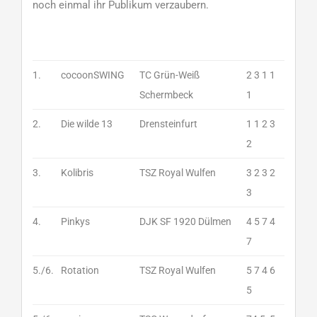
noch einmal ihr Publikum verzaubern.
1.
cocoonSWING
TC Grün-Weiß
2 3 1 1
Schermbeck
1
2.
Die wilde 13
Drensteinfurt
1 1 2 3
2
3.
Kolibris
TSZ Royal Wulfen
3 2 3 2
3
4.
Pinkys
DJK SF 1920 Dülmen
4 5 7 4
7
5./6.
Rotation
TSZ Royal Wulfen
5 7 4 6
5