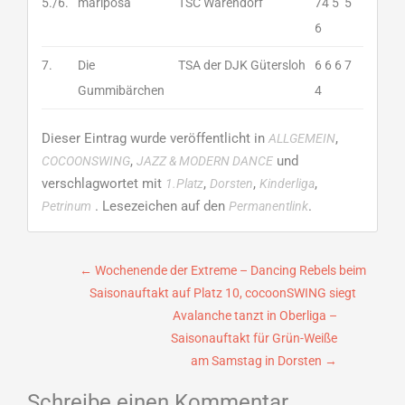
5./6.
mariposa
TSC Warendorf
74 5 5
6
7.
Die
TSA der DJK Gütersloh
6 6 6 7
Gummibärchen
4
Dieser Eintrag wurde veröffentlicht in
,
ALLGEMEIN
,
und
COCOONSWING
JAZZ & MODERN DANCE
verschlagwortet mit
,
,
,
1.Platz
Dorsten
Kinderliga
. Lesezeichen auf den
.
Petrinum
Permanentlink
Beitragsnavigation
←
Wochenende der Extreme – Dancing Rebels beim
Saisonauftakt auf Platz 10, cocoonSWING siegt
Avalanche tanzt in Oberliga –
Saisonauftakt für Grün-Weiße
am Samstag in Dorsten
→
Schreibe einen Kommentar