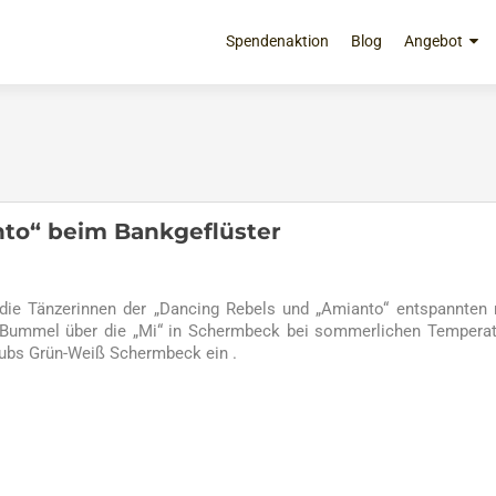
Zum
Inhalt
Spendenaktion
Blog
Angebot
springen
to“ beim Bankgeflüster
die Tänzerinnen der „Dancing Rebels und „Amianto“ entspannten
m Bummel über die „Mi“ in Schermbeck bei sommerlichen Tempera
lubs Grün-Weiß Schermbeck ein .