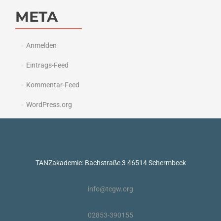
META
Anmelden
Eintrags-Feed
Kommentar-Feed
WordPress.org
TANZakademie: Bachstraße 3 46514 Schermbeck
info@tcgw.org
02853-390155