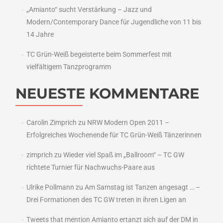
„Amianto“ sucht Verstärkung – Jazz und
Modern/Contemporary Dance für Jugendliche von 11 bis
14 Jahre
TC Grün-Weiß begeisterte beim Sommerfest mit
vielfältigem Tanzprogramm
NEUESTE KOMMENTARE
Carolin Zimprich
zu
NRW Modern Open 2011 –
Erfolgreiches Wochenende für TC Grün-Weiß Tänzerinnen
zimprich
zu
Wieder viel Spaß im „Ballroom“ – TC GW
richtete Turnier für Nachwuchs-Paare aus
Ulrike Pollmann
zu
Am Samstag ist Tanzen angesagt … –
Drei Formationen des TC GW treten in ihren Ligen an
Tweets that mention Amianto ertanzt sich auf der DM in