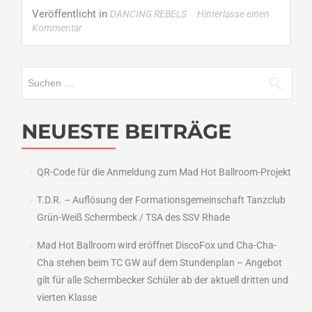
about
Veröffentlicht in
DANCING REBELS
Hinterlasse einen
Rebels
Kommentar
sind
Mannschaft
des
Suchen
Jahres
nach:
2007
des
DTV
NEUESTE BEITRÄGE
QR-Code für die Anmeldung zum Mad Hot Ballroom-Projekt
T.D.R. – Auflösung der Formationsgemeinschaft Tanzclub
Grün-Weiß Schermbeck / TSA des SSV Rhade
Mad Hot Ballroom wird eröffnet DiscoFox und Cha-Cha-
Cha stehen beim TC GW auf dem Stundenplan – Angebot
gilt für alle Schermbecker Schüler ab der aktuell dritten und
vierten Klasse