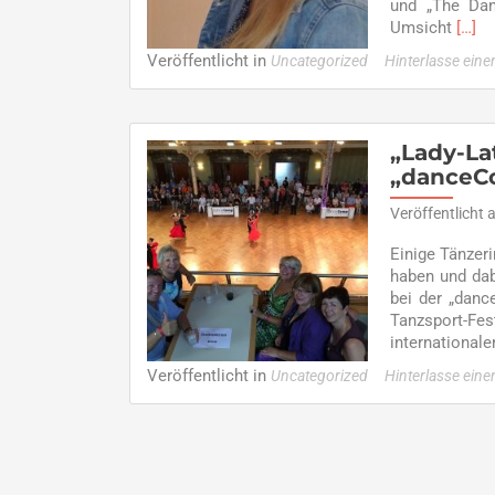
und „The Dan
Read
Umsicht
[…]
more
Veröffentlicht in
Uncategorized
Hinterlasse ein
abou
Jung
Ehre
–
„Lady-La
Ausz
„danceC
für
Hann
Veröffentlicht
Kam
Einige Tänzer
haben und dab
bei der „danc
Tanzsport-Fe
international
Veröffentlicht in
Uncategorized
Hinterlasse ein