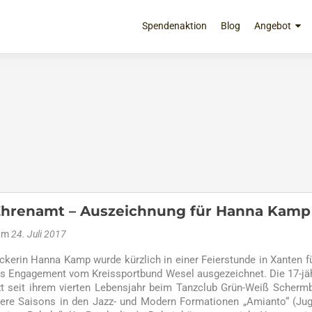
Zum
Inhalt
Spendenaktion
Blog
Angebot
springen
Ehrenamt – Auszeichnung für Hanna Kamp
 am
24. Juli 2017
kerin Hanna Kamp wurde kürzlich in einer Feierstunde in Xanten fü
s Engagement vom Kreissportbund Wesel ausgezeichnet. Die 17-jä
zt seit ihrem vierten Lebensjahr beim Tanzclub Grün-Weiß Scherm
ere Saisons in den Jazz- und Modern Formationen „Amianto“ (Ju