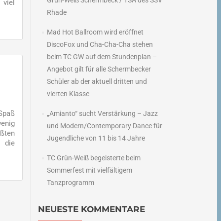
Grün-Weiß Schermbeck / TSA des SSV
viel
Rhade
Mad Hot Ballroom wird eröffnet
DiscoFox und Cha-Cha-Cha stehen
beim TC GW auf dem Stundenplan –
Angebot gilt für alle Schermbecker
Schüler ab der aktuell dritten und
vierten Klasse
 Spaß
„Amianto“ sucht Verstärkung – Jazz
wenig
und Modern/Contemporary Dance für
ößten
Jugendliche von 11 bis 14 Jahre
n die
TC Grün-Weiß begeisterte beim
Sommerfest mit vielfältigem
Tanzprogramm
NEUESTE KOMMENTARE