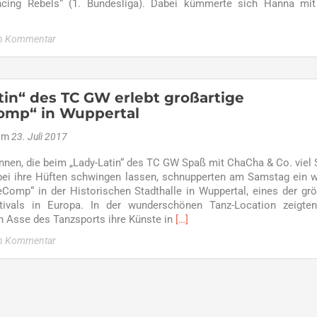
cing Rebels“ (1. Bundesliga). Dabei kümmerte sich Hanna mit 
en Kommentar
t
es
namt
tin“ des TC GW erlebt großartige
eichnung
omp“ in Wuppertal
a
 am
23. Juli 2017
p
innen, die beim „Lady-Latin“ des TC GW Spaß mit ChaCha & Co. viel
ei ihre Hüften schwingen lassen, schnupperten am Samstag ein 
eComp“ in der Historischen Stadthalle in Wuppertal, eines der gr
stivals in Europa. In der wunderschönen Tanz-Location zeigte
Read
en Asse des Tanzsports ihre Künste in
[…]
more
en Kommentar
about
„Lady-
Latin“
des
TC