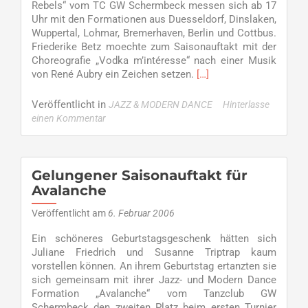
Rebels“ vom TC GW Schermbeck messen sich ab 17
Uhr mit den Formationen aus Duesseldorf, Dinslaken,
Wuppertal, Lohmar, Bremerhaven, Berlin und Cottbus.
Friederike Betz moechte zum Saisonauftakt mit der
Choreografie „Vodka m’intéresse“ nach einer Musik
Read
von René Aubry ein Zeichen setzen.
[…]
more
about
Veröffentlicht in
JAZZ & MODERN DANCE
Hinterlasse
Grosses
einen Kommentar
Turnierwochenende
beim
TCGW
Gelungener Saisonauftakt für
Avalanche
Veröffentlicht am
6. Februar 2006
Ein schöneres Geburtstagsgeschenk hätten sich
Juliane Friedrich und Susanne Triptrap kaum
vorstellen können. An ihrem Geburtstag ertanzten sie
sich gemeinsam mit ihrer Jazz- und Modern Dance
Formation „Avalanche“ vom Tanzclub GW
Schermbeck den zweiten Platz beim ersten Turnier