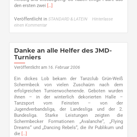
Read
den ersten zwei
[…]
more
about
Veröffentlicht in
STANDARD & LATEIN
Hinterlasse
Mad
einen Kommentar
Hot
Ballroom
::
25
Danke an alle Helfer des JMD-
Paare
Turniers
bereiten
sich
Veröffentlicht am
16. Februar 2006
vor
Ein dickes Lob bekam der Tanzclub Grün-Weiß
Schermbeck von vielen Zuschaürn nach dem
erfolgreichen Turnierwochenende. Geboten wurden
ihnen – in der winterlich dekorierten Halle –
Tanzsport vom Feinsten – von der
Jugendverbandsliga, der Landesliga und der 2.
Bundesliga. Starke Leistungen zeigten die
Schermbecker Formationen „Avalanche“, „Flying
Dreams“ und „Dancing Rebels“, die ihr Publikum und
Read
die
[…]