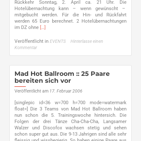
Rückkehr Sonntag, 2. April ca. 21 Uhr. Die
Hotelübernachtung kann – wenn gewünscht –
mitgebucht werden. Für die Hin- und Rückfahrt
werden 65 Euro berechnet. 2 Hotelübernachtungen
Read
im DZ ohne
[…]
more
about
Veröffentlicht in
EVENTS
Hinterlasse einen
TC
Kommentar
Grün-
Weiß
hat
noch
Mad Hot Ballroom :: 25 Paare
einige
bereiten sich vor
Plätze
frei,
Veröffentlicht am
17. Februar 2006
fahrt
[singlepic id=36 w=700 h=700 mode=watermark
mit
float=] Die 3 Teams von Mad Hot Ballroom haben
nach
nun schon die 5. Trainingswoche hintersich. Die
Berlin!
Folgen der drei Tänze Cha-Cha-Cha, Langsamer
Walzer und Discofox wachsen stetig und sehen
schon super gut aus. Die 9-13 Jahrigen sind alle sehr
fleissig und wissbegierig. So haben einige Paare aus