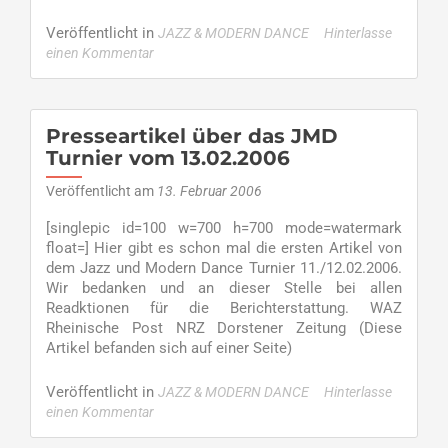
more
about
Veröffentlicht in
JAZZ & MODERN DANCE
Hinterlasse
Danke
einen Kommentar
an
alle
Helfer
des
Presseartikel über das JMD
JMD-
Turnier vom 13.02.2006
Turniers
Veröffentlicht am
13. Februar 2006
[singlepic id=100 w=700 h=700 mode=watermark
float=] Hier gibt es schon mal die ersten Artikel von
dem Jazz und Modern Dance Turnier 11./12.02.2006.
Wir bedanken und an dieser Stelle bei allen
Readktionen für die Berichterstattung. WAZ
Rheinische Post NRZ Dorstener Zeitung (Diese
Artikel befanden sich auf einer Seite)
Veröffentlicht in
JAZZ & MODERN DANCE
Hinterlasse
einen Kommentar