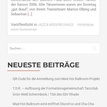
der Saison 2006. Alle Tänzerinnen waren am Sonntag
„gut drauf“, von ihrem Trainerteam Marion Olbing und
Read
Sebastian
[…]
more
about
Veröffentlicht in
JAZZ & MODERN DANCE
Hinterlasse
Gelungener
einen Kommentar
Saisonauftakt
für
Avalanche
Suchen
nach:
NEUESTE BEITRÄGE
QR-Code für die Anmeldung zum Mad Hot Ballroom-Projekt
T.D.R. – Auflösung der Formationsgemeinschaft Tanzclub
Grün-Weiß Schermbeck / TSA des SSV Rhade
Mad Hot Ballroom wird eröffnet DiscoFox und Cha-Cha-