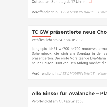
Read
Cottbus am Samstag ab 17 Uhr im
[…]
more
about
Veröffentlicht in
JAZZ & MODERN DANCE
Hinte
Auftakt
für
Dancing
Rebels
TC GW präsentierte neue Cho
in
Wuppertal-
Veröffentlicht am
24. Februar 2008
Turnierstart
[singlepic id=61 w=700 h=700 mode=waterma
auch
Schermbeck, die sich am Sonntag in der seh
für
präsentierten. Die erste Vorsitzende Eva-Maria
Amianto
neuen Saison 2008 vor. Den Anfang machte di
und
Just
Jump
Veröffentlicht in
JAZZ & MODERN DANCE
Hinte
in
Dorsten
Alle Einser für Avalanche – P
Veröffentlicht am
17. Februar 2008