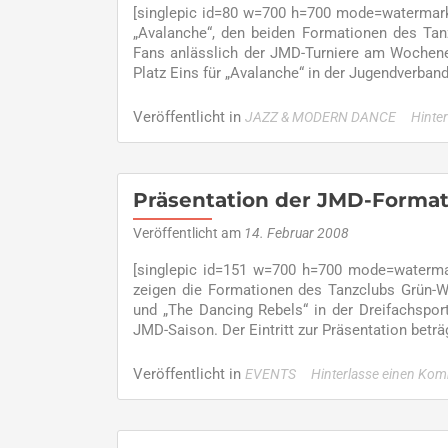
[singlepic id=80 w=700 h=700 mode=watermark 
„Avalanche“, den beiden Formationen des Tan
Fans anlässlich der JMD-Turniere am Wochenen
Platz Eins für „Avalanche“ in der Jugendverband
Veröffentlicht in
JAZZ & MODERN DANCE
Hinte
Präsentation der JMD-Forma
Veröffentlicht am
14. Februar 2008
[singlepic id=151 w=700 h=700 mode=watermar
zeigen die Formationen des Tanzclubs Grün-
und „The Dancing Rebels“ in der Dreifachspor
JMD-Saison. Der Eintritt zur Präsentation beträg
Veröffentlicht in
EVENTS
Hinterlasse einen Ko