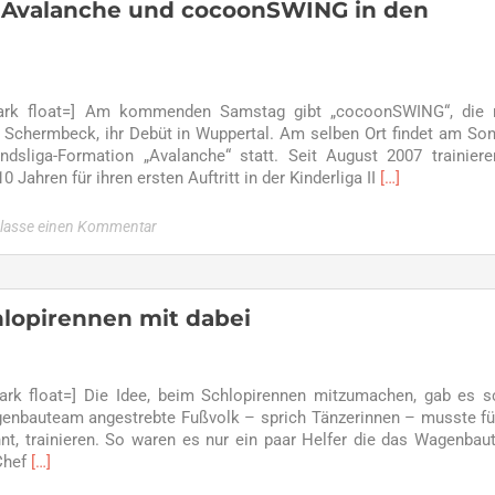
Formationen
– Avalanche und cocoonSWING in den
ark float=] Am kommenden Samstag gibt „cocoonSWING“, die 
 Schermbeck, ihr Debüt in Wuppertal. Am selben Ort findet am So
ndsliga-Formation „Avalanche“ statt. Seit August 2007 trainier
Read
Jahren für ihren ersten Auftritt in der Kinderliga II
[…]
more
about
rlasse einen Kommentar
Gespannt
auf
Saisonauftakt
–
lopirennen mit dabei
Avalanche
und
cocoonSWING
rk float=] Die Idee, beim Schlopirennen mitzumachen, gab es 
in
agenbauteam angestrebte Fußvolk – sprich Tänzerinnen – musste fü
den
nnt, trainieren. So waren es nur ein paar Helfer die das Wagenba
Startlöchern
Read
Chef
[…]
more