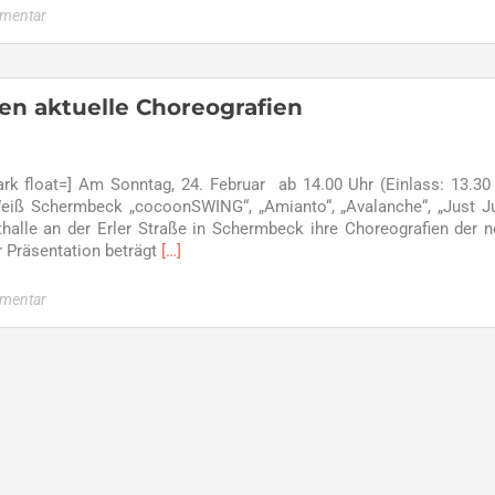
about
mmentar
Tanzclub
Grün-
Weiß
beim
en aktuelle Choreografien
Schlopirennen
mit
dabei
k float=] Am Sonntag, 24. Februar ab 14.00 Uhr (Einlass: 13.30
Weiß Schermbeck „cocoonSWING“, „Amianto“, „Avalanche“, „Just 
thalle an der Erler Straße in Schermbeck ihre Choreografien der 
Read
r Präsentation beträgt
[…]
more
about
mmentar
JMD-
Formationen
präsentieren
aktuelle
Choreografien