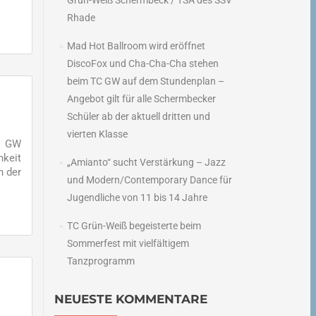
Grün-Weiß Schermbeck / TSA des SSV
Rhade
Mad Hot Ballroom wird eröffnet
DiscoFox und Cha-Cha-Cha stehen
beim TC GW auf dem Stundenplan –
Angebot gilt für alle Schermbecker
Schüler ab der aktuell dritten und
vierten Klasse
C GW
hkeit
„Amianto“ sucht Verstärkung – Jazz
n der
und Modern/Contemporary Dance für
Jugendliche von 11 bis 14 Jahre
TC Grün-Weiß begeisterte beim
Sommerfest mit vielfältigem
Tanzprogramm
NEUESTE KOMMENTARE