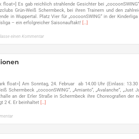
float=] Es gab reichlich strahlende Gesichter bei „cocoonSWING
zclubs Grün-Weiß Schermbeck, bei ihren Trainern und den zahlre
de in Wuppertal. Platz Vier für „cocoonSWING“ in der Kinderlig
Read
sliga – ein erfolgreicher Saisonauftakt!
[…]
more
about
rlasse einen Kommentar
Alle
Einser
für
Avalanche
tionen
–
Platz
Vier
k float=] Am Sonntag, 24. Februar ab 14.00 Uhr (Einlass: 13.30
für
Weiß Schermbeck „cocoonSWING“, „Amianto“, „Avalanche“, „Just 
cocoonSWING
thalle an der Erler Straße in Schermbeck ihre Choreografien der 
Read
t 2 €. Er beinhaltet
[…]
more
about
mmentar
Präsentation
der
JMD-