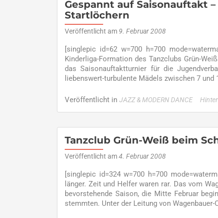
Gespannt auf Saisonauftakt 
Startlöchern
Veröffentlicht am
9. Februar 2008
[singlepic id=62 w=700 h=700 mode=waterm
Kinderliga-Formation des Tanzclubs Grün-Weiß
das Saisonauftaktturnier für die Jugendverba
liebenswert-turbulente Mädels zwischen 7 und 10 
Veröffentlicht in
JAZZ & MODERN DANCE
Hinte
Tanzclub Grün-Weiß beim Sch
Veröffentlicht am
4. Februar 2008
[singlepic id=324 w=700 h=700 mode=waterma
länger. Zeit und Helfer waren rar. Das vom W
bevorstehende Saison, die Mitte Februar begi
stemmten. Unter der Leitung von Wagenbauer-