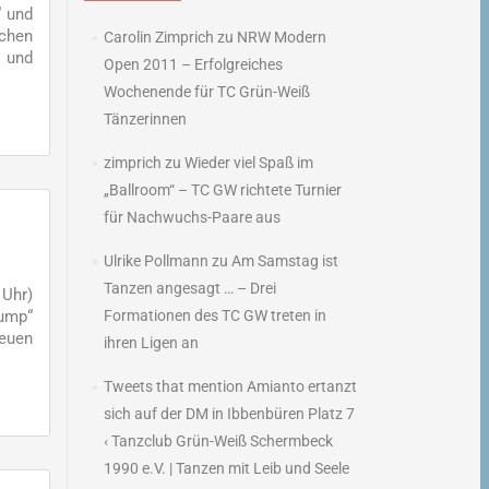
“ und
ichen
Carolin Zimprich
zu
NRW Modern
a und
Open 2011 – Erfolgreiches
Wochenende für TC Grün-Weiß
Tänzerinnen
zimprich
zu
Wieder viel Spaß im
„Ballroom“ – TC GW richtete Turnier
für Nachwuchs-Paare aus
Ulrike Pollmann
zu
Am Samstag ist
Tanzen angesagt … – Drei
 Uhr)
Jump“
Formationen des TC GW treten in
neuen
ihren Ligen an
Tweets that mention Amianto ertanzt
sich auf der DM in Ibbenbüren Platz 7
‹ Tanzclub Grün-Weiß Schermbeck
1990 e.V. | Tanzen mit Leib und Seele