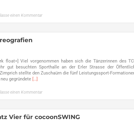
rlasse einen Kommentar
reografien
rk float=] Viel vorgenommen haben sich die Tänzerinnen des T
r gut besuchten Sporthalle an der Erler Strasse der Öffentlic
 Zimprich stellte den Zuschaürn die fünf Leistungssport-Formatione
Read
e neu gegründete
[…]
more
about
rlasse einen Kommentar
TC
GW
präsentierte
neue
latz Vier für cocoonSWING
Choreografien