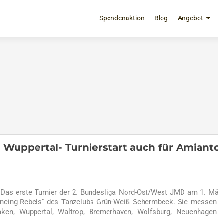
Zum
Inhalt
Spendenaktion
Blog
Angebot
springen
n Wuppertal- Turnierstart auch für Amiant
. Das erste Turnier der 2. Bundesliga Nord-Ost/West JMD am 1. Mä
Dancing Rebels“ des Tanzclubs Grün-Weiß Schermbeck. Sie messen
aken, Wuppertal, Waltrop, Bremerhaven, Wolfsburg, Neuenhagen