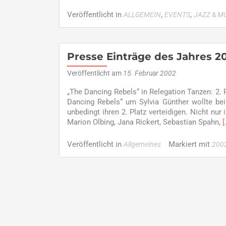
more
about
Veröffentlicht in
,
,
ALLGEMEIN
EVENTS
JAZZ & M
News
Eintr
des
Jahre
Presse Einträge des Jahres 2
2002
Veröffentlicht am
15. Februar 2002
„The Dancing Rebels“ in Relegation Tanzen: 2.
Dancing Rebels“ um Sylvia Günther wollte bei
unbedingt ihren 2. Platz verteidigen. Nicht nur
Marion Olbing, Jana Rickert, Sebastian Spahn,
[
a
Veröffentlicht in
Markiert mit
Allgemeines
200
P
E
d
J
2