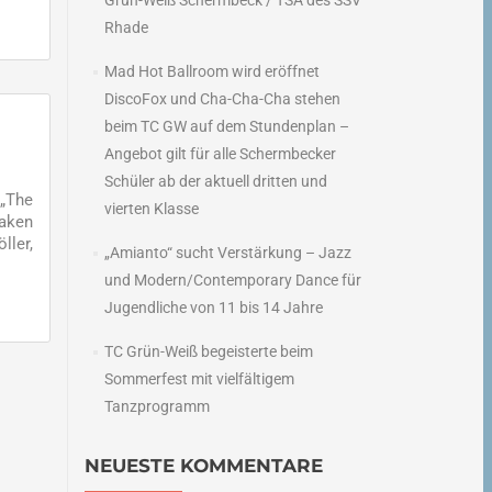
Grün-Weiß Schermbeck / TSA des SSV
Rhade
Mad Hot Ballroom wird eröffnet
DiscoFox und Cha-Cha-Cha stehen
beim TC GW auf dem Stundenplan –
Angebot gilt für alle Schermbecker
Schüler ab der aktuell dritten und
 „The
vierten Klasse
laken
ller,
„Amianto“ sucht Verstärkung – Jazz
und Modern/Contemporary Dance für
Jugendliche von 11 bis 14 Jahre
TC Grün-Weiß begeisterte beim
Sommerfest mit vielfältigem
Tanzprogramm
NEUESTE KOMMENTARE