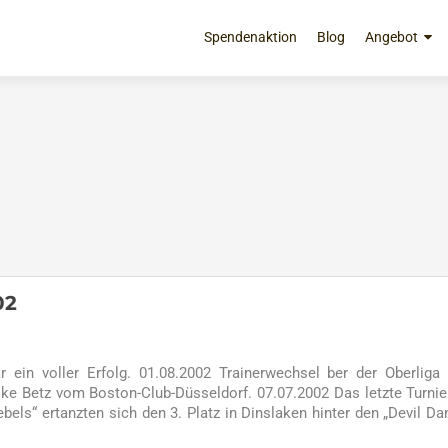
Zum
Inhalt
Spendenaktion
Blog
Angebot
springen
02
 ein voller Erfolg. 01.08.2002 Trainerwechsel ber der Oberliga
ike Betz vom Boston-Club-Düsseldorf. 07.07.2002 Das letzte Turnie
ebels“ ertanzten sich den 3. Platz in Dinslaken hinter den „Devil Da