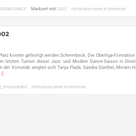
Markiert mit
ODERN DANCE
2002
Hinterlasse einen Kommentar
äge
s
002
 Platz konnte gefestigt werden Schermbeck. Die Oberliga-Formation
m letzten Turnier dieser Jazz- und Modern Dance-Saison in Dins
 in der Vorrunde zeigten sich Tanja Flade, Sandra Günther, Miriam Hö
Read
…]
more
bout
,
2
Presseartikel
Hinterlasse einen Kommentar
resse
inträge
es
ahres
002