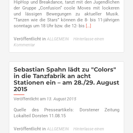
HipHop und Breakdance, tanzt mit den Jugendlichen
der Gruppe „Confusion“ coole Moves mit lockeren
und lässigen Bewegungen zu aktueller Musik.
“Tanzen wie die Stars” können die 8- bis 11-jährigen
Read
sonntags um 18 Uhr bzw. die 12- bis
[…]
more
about
Veröffentlicht in
ALLGEMEIN
Hinterlasse einen
HipHop-
Kommentar
Gruppe
"Confusion"
sucht
Verstärkung
Sebastian Spahn lädt zu "Colors"
in die Tanzfabrik an acht
Stationen ein – am 28./29. August
2015
Veröffentlicht am
13. August 2015
Quelle des Presseartikels: Dorstener Zeitung
Lokalteil Dorsten 11.08.15
Veröffentlicht in
ALLGEMEIN
Hinterlasse einen