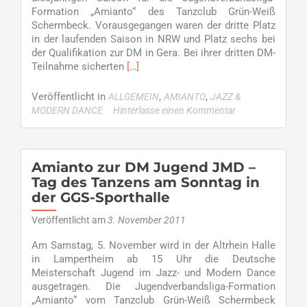
Group
Formation „Amianto“ des Tanzclub Grün-Weiß
Schermbeck. Vorausgegangen waren der dritte Platz
in der laufenden Saison in NRW und Platz sechs bei
der Qualifikation zur DM in Gera. Bei ihrer dritten DM-
Read
Teilnahme sicherten
[…]
more
about
Veröffentlicht in
,
,
ALLGEMEIN
AMIANTO
JAZZ &
Saisonabschluss
MODERN DANCE
Hinterlasse einen Kommentar
beim
TC
GW
–
Amianto zur DM Jugend JMD –
Platz
Tag des Tanzens am Sonntag in
11
der GGS-Sporthalle
für
Amianto
Veröffentlicht am
3. November 2011
bei
DM
Am Samstag, 5. November wird in der Altrhein Halle
–
in Lampertheim ab 15 Uhr die Deutsche
erfolgreicher
Meisterschaft Jugend im Jazz- und Modern Dance
Tag
ausgetragen. Die Jugendverbandsliga-Formation
des
„Amianto“ vom Tanzclub Grün-Weiß Schermbeck