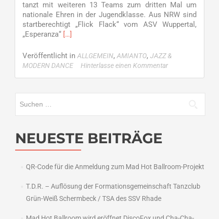
Tanzens
tanzt mit weiteren 13 Teams zum dritten Mal um
nationale Ehren in der Jugendklasse. Aus NRW sind
startberechtigt „Flick Flack“ vom ASV Wuppertal,
Read
„Esperanza“
[…]
more
about
Veröffentlicht in
,
,
ALLGEMEIN
AMIANTO
JAZZ &
Amianto
MODERN DANCE
Hinterlasse einen Kommentar
zur
DM
Jugend
Suchen
JMD
nach:
–
Tag
des
NEUESTE BEITRÄGE
Tanzens
am
Sonntag
QR-Code für die Anmeldung zum Mad Hot Ballroom-Projekt
in
der
T.D.R. – Auflösung der Formationsgemeinschaft Tanzclub
GGS-
Grün-Weiß Schermbeck / TSA des SSV Rhade
Sporthalle
Mad Hot Ballroom wird eröffnet DiscoFox und Cha-Cha-