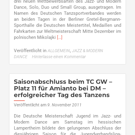
in
drei neuen Wettbewerbsarten des Jazz- und Modern
der
Dance, Solo, Duo und Small Group, ausgetragen. Im
Small
Namen des Deutschen Tanzsportverbandes werden
Group
an beiden Tagen in der Berliner Gretel-Bergmann-
Sporthalle die Deutschen Meistertitel, Medaillen und
Fahrkarten zur Weltmeisterschaft Mitte Dezember im
Read
polnischen Mikolajki
[…]
more
about
Veröffentlicht in
,
ALLGEMEIN
JAZZ & MODERN
Teilnahme
DANCE
Hinterlasse einen Kommentar
am
Deutschlandpokal
–
Premiere
Saisonabschluss beim TC GW –
der
Platz 11 für Amianto bei DM –
Grün-
erfolgreicher Tag des Tanzens
Weiß
Tänzer
Veröffentlicht am
9. November 2011
im
Solo,
Die Deutsche Meisterschaft Jugend im Jazz- und
Duo
Modern Dance am Samstag im hessischen
und
Lampertheim bildete den gelungenen Abschluss der
Small
diesjährigen Saison für die Jugendverbandsliga-