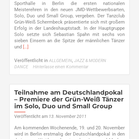
Sporthalle in Berlin die ersten nationalen
Meisterehren in den neuen JMD-Wettbewerbsarten,
Solo, Duo und Small Group, vergeben. Der Tanzclub
Grün-Weiß Schermbeck präsentierte sich mit großem
Erfolg in der Landeshauptstadt. In der Hauptgruppe
Solo setzte sich Sebastian Spahn mit sechs von
sieben Einsern an die Spitze der männlichen Tänzer
Read
und
[…]
more
about
Veröffentlicht in
,
ALLGEMEIN
JAZZ & MODERN
Deutscher
DANCE
Hinterlasse einen Kommentar
Meister
Sebastian
Spahn
–
Teilnahme am Deutschlandpokal
Spahn
– Premiere der Grün-Weiß Tänzer
Sieger
im Solo, Duo und Small Group
im
Solo,
Veröffentlicht am
13. November 2011
Dancing
Rebels
Am kommenden Wochenende, 19. und 20. November
Siebter
wird in Berlin erstmalig der Deutschlandpokal in den