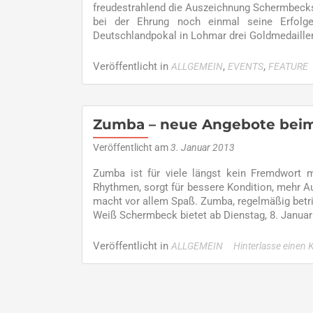
freudestrahlend die Auszeichnung Schermbecks 
bei der Ehrung noch einmal seine Erfolg
Deutschlandpokal in Lohmar drei Goldmedaillen
Veröffentlicht in
,
,
ALLGEMEIN
EVENTS
FEATURE
Zumba – neue Angebote bei
Veröffentlicht am
3. Januar 2013
Zumba ist für viele längst kein Fremdwort m
Rhythmen, sorgt für bessere Kondition, mehr A
macht vor allem Spaß. Zumba, regelmäßig betrie
Weiß Schermbeck bietet ab Dienstag, 8. Januar
Veröffentlicht in
ALLGEMEIN
Hinterlasse einen