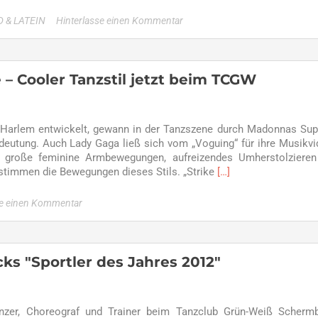
more
about
 & LATEIN
Hinterlasse einen Kommentar
DiscoFox
für
Anfänger
und
– Cooler Tanzstil jetzt beim TCGW
Fortgeschrittene
ab
14.
n Harlem entwickelt, gewann in der Tanzszene durch Madonnas Sup
Februar
eutung. Auch Lady Gaga ließ sich vom „Voguing“ für ihre Musikv
sechs
, große feminine Armbewegungen, aufreizendes Umherstolziere
Mal
Read
stimmen die Bewegungen dieses Stils. „Strike
[…]
more
about
se einen Kommentar
Madonna
lässt
grüßen!
Vogue
s "Sportler des Jahres 2012"
–
Cooler
Tanzstil
zer, Choreograf und Trainer beim Tanzclub Grün-Weiß Schermb
jetzt