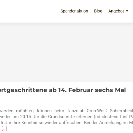
Zum
Inhalt
Spendenaktion
Blog
Angebot
springen
rtgeschrittene ab 14. Februar sechs Mal
 werden möchten, können beim Tanzclub Grün-Weiß Schermbec
weder um 20.15 Uhr die Grundschritte erlernen (mindestens fünf P
15 Uhr ihre Kenntnisse wieder auffrischen. Bei der Anmeldung im 
Read
i
[…]