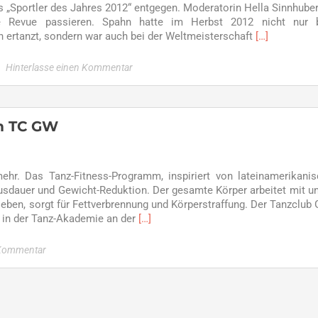
„Sportler des Jahres 2012“ entgegen. Moderatorin Hella Sinnhuber
beim
e Revue passieren. Spahn hatte im Herbst 2012 nicht nur 
TCGW
Read
 ertanzt, sondern war auch bei der Weltmeisterschaft
[…]
more
about
Hinterlasse einen Kommentar
Sebastian
Spahn
–
Schermbeck
m TC GW
"Sportler
des
Jahres
ehr. Das Tanz-Fitness-Programm, inspiriert von lateinamerikani
2012"
usdauer und Gewicht-Reduktion. Der gesamte Körper arbeitet mit u
ben, sorgt für Fettverbrennung und Körperstraffung. Der Tanzclub 
Read
 in der Tanz-Akademie an der
[…]
more
about
 Kommentar
Zumba
–
neue
Angebote
beim