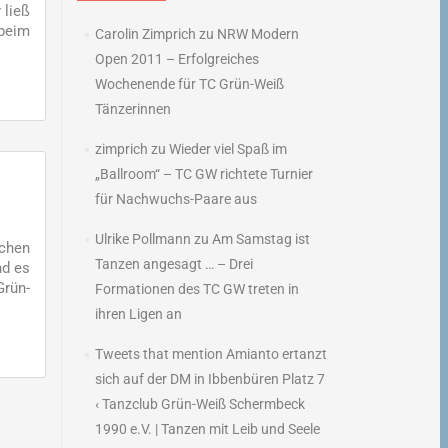
 ließ
beim
Carolin Zimprich
zu
NRW Modern
Open 2011 – Erfolgreiches
Wochenende für TC Grün-Weiß
Tänzerinnen
zimprich
zu
Wieder viel Spaß im
s
„Ballroom“ – TC GW richtete Turnier
für Nachwuchs-Paare aus
Ulrike Pollmann
zu
Am Samstag ist
schen
Tanzen angesagt … – Drei
nd es
Grün-
Formationen des TC GW treten in
ihren Ligen an
Tweets that mention Amianto ertanzt
sich auf der DM in Ibbenbüren Platz 7
‹ Tanzclub Grün-Weiß Schermbeck
1990 e.V. | Tanzen mit Leib und Seele