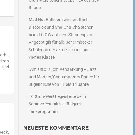
Grün-Weiß Schermbeck / TSA des SSV
Rhade
Mad Hot Ballroom wird eröffnet
DiscoFox und Cha-Cha-Cha stehen
beim TC GW auf dem Stundenplan –
Angebot gilt für alle Schermbecker
Schüler ab der aktuell dritten und
erhit
vierten Klasse
ideos
n und
„Amianto“ sucht Verstärkung – Jazz
und Modern/Contemporary Dance für
Jugendliche von 11 bis 14 Jahre
TC Grün-Weiß begeisterte beim
Sommerfest mit vielfältigem
Tanzprogramm
NEUESTE KOMMENTARE
eck,