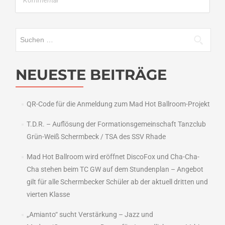
Kommentar
Tänzer
beim
-
Suchen
Tag
nach:
des
Tanzens-
NEUESTE BEITRÄGE
QR-Code für die Anmeldung zum Mad Hot Ballroom-Projekt
T.D.R. – Auflösung der Formationsgemeinschaft Tanzclub
Grün-Weiß Schermbeck / TSA des SSV Rhade
Mad Hot Ballroom wird eröffnet DiscoFox und Cha-Cha-
Cha stehen beim TC GW auf dem Stundenplan – Angebot
gilt für alle Schermbecker Schüler ab der aktuell dritten und
vierten Klasse
„Amianto“ sucht Verstärkung – Jazz und