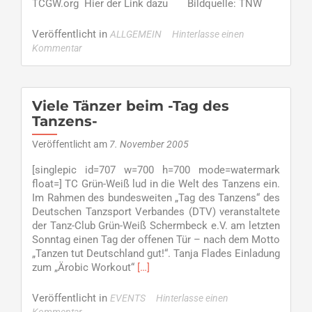
TCGW.org Hier der Link dazu Bildquelle: TNW
Veröffentlicht in
ALLGEMEIN
Hinterlasse einen
Kommentar
Viele Tänzer beim -Tag des
Tanzens-
Veröffentlicht am
7. November 2005
[singlepic id=707 w=700 h=700 mode=watermark
float=] TC Grün-Weiß lud in die Welt des Tanzens ein.
Im Rahmen des bundesweiten „Tag des Tanzens“ des
Deutschen Tanzsport Verbandes (DTV) veranstaltete
der Tanz-Club Grün-Weiß Schermbeck e.V. am letzten
Sonntag einen Tag der offenen Tür – nach dem Motto
„Tanzen tut Deutschland gut!“. Tanja Flades Einladung
Read
zum „Ärobic Workout“
[…]
more
about
Veröffentlicht in
EVENTS
Hinterlasse einen
Viele