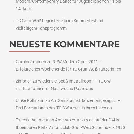
Modern/Contemporary Dance für Jugendliche von 11 bis
14 Jahre
TC Grün-Weiß begeisterte beim Sommerfest mit
vielfältigem Tanzprogramm
NEUESTE KOMMENTARE
Carolin Zimprich
zu
NRW Modern Open 2011 –
Erfolgreiches Wochenende für TC Grün-Weiß Tänzerinnen
zimprich
zu
Wieder viel Spaß im „Ballroom“ – TC GW
richtete Turnier für Nachwuchs-Paare aus
Ulrike Pollmann
zu
Am Samstag ist Tanzen angesagt … –
Drei Formationen des TC GW treten in ihren Ligen an
Tweets that mention Amianto ertanzt sich auf der DM in
Ibbenbüren Platz 7 ‹ Tanzclub Grün-Weiß Schermbeck 1990