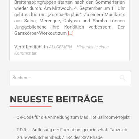
Breitensportgruppen starten nach den Sommerferien
wieder durch. Am Mittwoch, 4. September um 11 Uhr
geht es los mit „Zumba-45 plus“. Zu einem Musikmix
aus Salsa, Merengue, Calypso und Samba können
Junggebliebene ihre Kondition verbessern. Der
Read
Ganzkörper-Workout zum
[…]
more
about
Veröffentlicht in
ALLGEMEIN
Hinterlasse einen
Ferienende
Kommentar
heißt
Trainingsbeginn
Suchen
nach:
NEUESTE BEITRÄGE
QR-Code für die Anmeldung zum Mad Hot Ballroom-Projekt
T.D.R. – Auflösung der Formationsgemeinschaft Tanzclub
Grün-Weiß Schermbeck / TSA des SSV Rhade